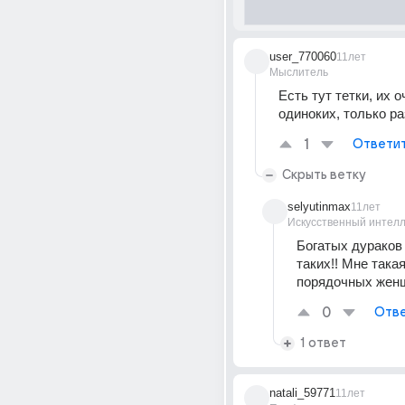
user_770060
11лет
Мыслитель
Есть тут тетки, их о
одиноких, только р
1
Ответи
Скрыть ветку
selyutinmax
11лет
Искусственный интелл
Богатых дураков 
таких!! Мне такая
порядочных женщ
0
Отве
1 ответ
natali_59771
11лет