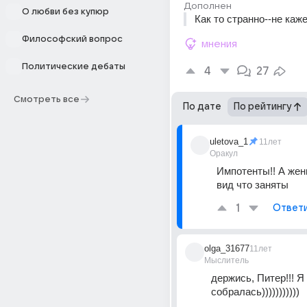
Дополнен
О любви без купюр
Как то странно--не каж
Философский вопрос
мнения
Политические дебаты
4
27
Смотреть все
По дате
По рейтингу
uletova_1
11лет
Оракул
Импотенты!! А жен
вид что заняты
1
Ответ
olga_31677
11лет
Мыслитель
держись, Питер!!! Я 
собралась)))))))))))