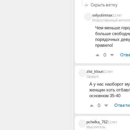
Скрыть ветку
selyutinmax
11лет
Искусственный интелл
Чем меньше город
больше свободны
порядочных девуш
правило!
0
Отве
zloi_kloun
11лет
Оракул
А у нас наоборот му
женщин хоть отбавл
основном 35-40
0
Ответи
pchelka_762
11лет
Мыслитель