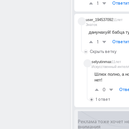
1
Ответи
user_194537092
11лет
Знаток
данунаxyй! бабца ту
1
Ответи
Скрыть ветку
selyutinmax
11лет
Искусственный интелл
Шлюх полно, а н
нет!
0
Отве
1 ответ