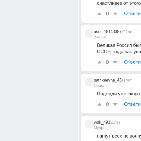
счастливее от этого 
0
Ответи
user_181433872
11лет
Ученик
Великая Россия был
СССР, тогда нас ув
0
Ответи
patrikeevna_43
11лет
Оракул
Подожди уже скоро.
0
Ответи
volk_493
11лет
Мудрец
нагнут всех не волн