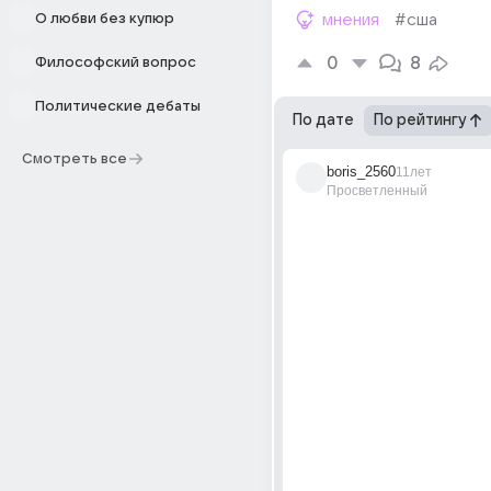
О любви без купюр
мнения
#сша
0
8
Философский вопрос
Политические дебаты
По дате
По рейтингу
Смотреть все
boris_2560
11лет
Просветленный