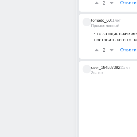
2
Ответи
tornado_60
11лет
Просветленный
что за идиотские жел
поставить кого то н
2
Ответи
user_194537092
11лет
Знаток