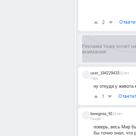
2
Ответи
user_194229433
11лет
Гуру
ну откуда у живота 
1
Ответи
bereginia_91
11лет
Гений
поверь, весь Мир бы
бы точно знал, что 