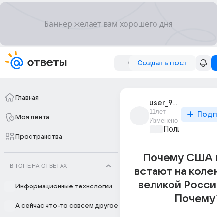
Создать пост
Главная
user_98199243
11лет
Подп
Моя лента
Изменено
Политические
Пространства
Почему США и
В ТОПЕ НА ОТВЕТАХ
встают на коле
великой Росс
Информационные технологии
Почему
А сейчас что-то совсем другое