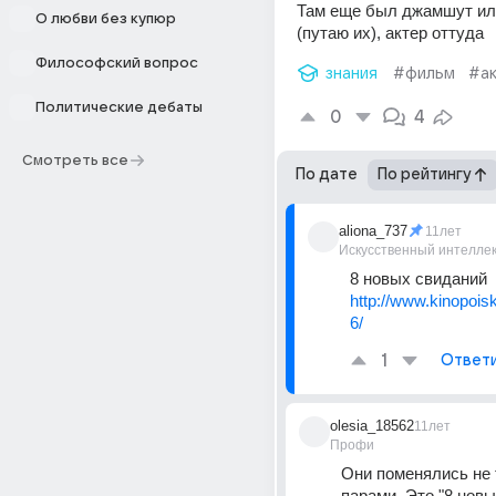
Там еще был джамшут ил
О любви без купюр
(путаю их), актер оттуда
Философский вопрос
знания
#фильм
#а
Политические дебаты
0
4
Смотреть все
По дате
По рейтингу
aliona_737
11лет
Искусственный интелле
8 новых свиданий
http://www.kinopoisk
6/
1
Ответ
olesia_18562
11лет
Профи
Они поменялись не т
парами. Это "8 новы