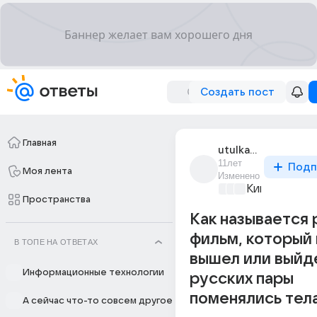
Создать пост
Главная
utulka_kolobok
11лет
Подп
Моя лента
Изменено
Киномания
+2
Пространства
Как называется
фильм, который
В ТОПЕ НА ОТВЕТАХ
вышел или выйде
Информационные технологии
русских пары
поменялись тел
А сейчас что-то совсем другое