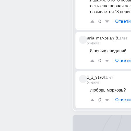
есть еще первая час
называется "8 перв
0
Ответи
ania_markosian_8
11лет
Ученик
8 новых свиданий
0
Ответи
z_z_9170
11лет
Ученик
любовь морковь?
0
Ответи