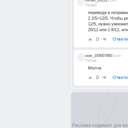
roman_28131
11лет
Профи
переведи в неправи
2 2/5=12/5. Чтобы р
12/5, нужно умножить
20/12 или 1 8/12, или 
0
Ответи
user_193607965
11лет
Ученик
Молча
0
Ответи