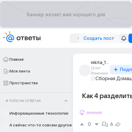
Создать пост
Главная
nikita_16402
11лет
Подп
Моя лента
Изменено
Сборная Домаш
Пространства
Как 4 разделить
В ТОПЕ НА ОТВЕТАХ
мнения
Информационные технологии
0
6
А сейчас что-то совсем другое