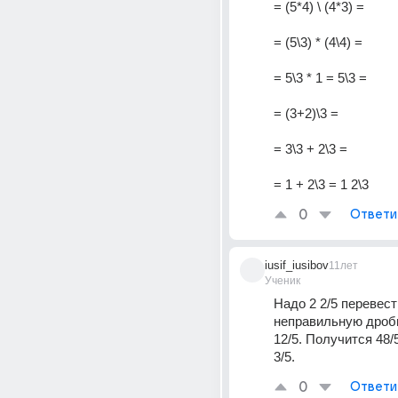
= (5*4) \ (4*3) =
= (5\3) * (4\4) = 
= 5\3 * 1 = 5\3 = 
= (3+2)\3 =
= 3\3 + 2\3 =
= 1 + 2\3 = 1 2\3
0
Ответи
iusif_iusibov
11лет
Ученик
Надо 2 2/5 перевести
неправильную дробь
12/5. Получится 48/
3/5.
0
Ответи