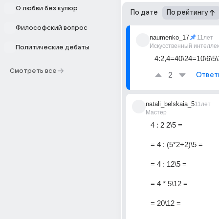
О любви без купюр
По дате
По рейтингу
Философский вопрос
naumenko_17
11лет
Искусственный интелле
Политические дебаты
4:2,4=40\24=10\6\5\
Смотреть все
2
Ответ
natali_belskaia_5
11лет
Мастер
4 : 2 2\5 =
= 4 : (5*2+2)\5 =
= 4 : 12\5 =
= 4 * 5\12 =
= 20\12 =