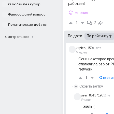
работает!
О любви без купюр
мнения
Философский вопрос
1
2
Политические дебаты
По дате
По рейтингу
Смотреть все
kirpich_150
11лет
Мудрец
Сони некоторое вре
отключила psp от Pla
Network.
1
Ответи
Скрыть ветку
user_85137198
11лет
Ученик
жаль (