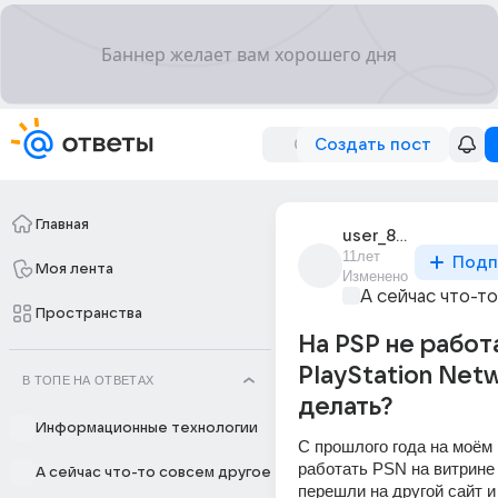
Создать пост
Главная
user_85137198
11лет
Подп
Моя лента
Изменено
А сейчас что-т
Пространства
На PSP не работ
PlayStation Net
В ТОПЕ НА ОТВЕТАХ
делать?
Информационные технологии
С прошлого года на моём 
работать PSN на витрине 
А сейчас что-то совсем другое
перешли на другой сайт и 