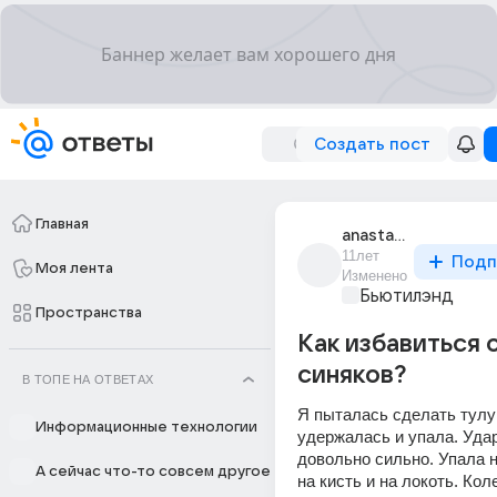
Создать пост
Главная
anastasiia_60320
11лет
Подп
Моя лента
Изменено
Бьютилэнд
Пространства
Как избавиться 
синяков?
В ТОПЕ НА ОТВЕТАХ
Я пыталась сделать тулуп
Информационные технологии
удержалась и упала. Удар
довольно сильно. Упала н
А сейчас что-то совсем другое
на кисть и на локоть. Коле