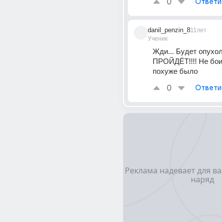
0
Ответи
danil_penzin_8
11лет
Ученик
Жди... Будет опухоль
ПРОЙДЁТ!!!! Не боис
похуже было
0
Ответи