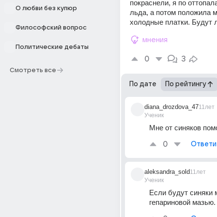
покраснели, я по оттопала
О любви без купюр
льда, а потом положила м
холодные платки. Будут 
Философский вопрос
мнения
Политические дебаты
0
3
Смотреть все
По дате
По рейтингу
diana_drozdova_47
11лет
Ученик
Мне от синяков пом
0
Ответи
aleksandra_sold
11лет
Ученик
Если будут синяки 
гепариновой мазью.