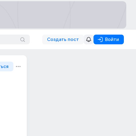
Создать пост
Войти
ться