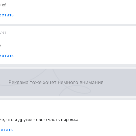
но!
ветить
1лет
и
ветить
же, что и другие - свою часть пирожка.
етить