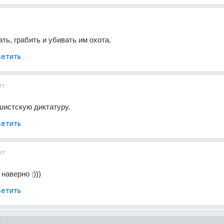
ть, грабить и убивать им охота.
етить
ет
шистскую диктатуру.
етить
ет
 наверно :)))
етить