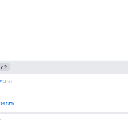
гу
11лет
ветить
т