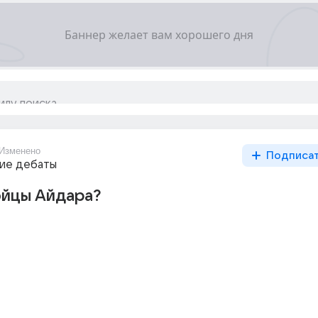
Изменено
Подписа
ие дебаты
ойцы Айдара?