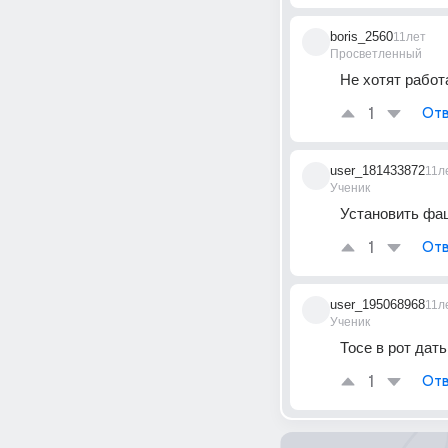
boris_2560
11лет
Просветленный
Не хотят работа
1
Отв
user_181433872
11л
Ученик
Установить фа
1
Отв
user_195068968
11л
Ученик
Тосе в рот дать
1
Отв