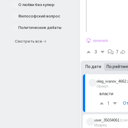
О любви без купюр
Философский вопрос
Политические дебаты
мнения
Смотреть все
3
7
По дате
По рейтин
oleg_ivanov_4662
Оракул
власти
1
От
user_35034061
11ле
Мудрец