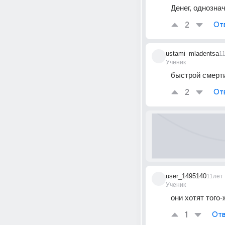
Денег, однознач
2
От
ustami_mladentsa
1
Ученик
быстрой смерт
2
От
user_1495140
11лет
Ученик
они хотят того-
1
Отв