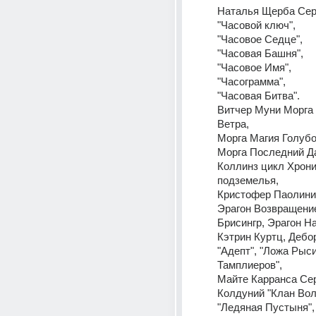
Наталья Щерба Сер
"Часовой ключ", 
"Часовое Седце", 
"Часовая Башня", 
"Часовое Имя", 
"Часограмма",
"Часовая Битва".
Витчер Муни Морга
Ветра, 
Морга Магия Голубо
Морга Последний Да
Коллинз цикл Хрони
подземелья,
Кристофер Паолини "
Эрагон Возвращение
Брисингр, Эрагон Н
Кэтрин Куртц, Дебор
"Адепт", "Ложа Рыси
Тамплиеров", 
Майте Карранса Сер
Колдуний "Клан Вол
"Ледяная Пустыня", 