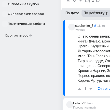
0
2
О любви без купюр
По дате
По рейтингу
Философский вопрос
Политические дебаты
steshenko_5
11лет
Ученик
Смотреть все
О, это очень велик
книга) Думаю. може
Эрагон, Чудесный н
Янтарный телескоп
мгле, Тень "полярн
Тигр в колодце, Ол
принцесса, Северно
Хроники Нарнии, З
Первое правило во
Король Артур, чита
1
Ответ
kaila_21
11лет
Просветленный