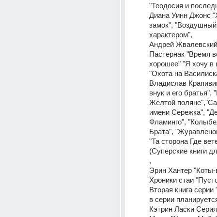
"Теодосия и послед
Диана Уинн Джонс "
замок", "Воздушный 
характером",
Андрей Жвалевский,
Пастернак "Время вс
хорошее" "Я хочу в 
"Охота на Василиск
Владислав Крапивин
внук и его братья", 
Желтой поляне","Са
имени Сережка", "Де
Фламинго", "Колыбе
Брата", "Журавленок
"Та сторона Где ветер
(Суперские книги дл
,
Эрин Хантер "Коты-в
Хроники стаи "Пусто
Вторая книга серии "
в серии планируется 
Кэтрин Ласки Серия