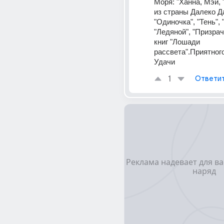
Моря: "Ханна, Мэй, 
из страны Далеко Да
"Одиночка", "Тень", 
"Ледяной", "Призрач
книг "Лошади 
рассвета".Приятного
Удачи
1
Ответи