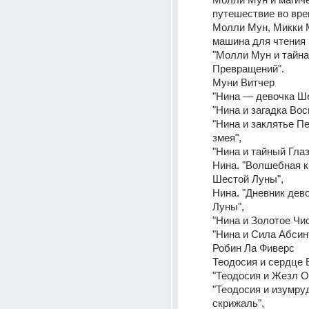
путешествие во вре
Молли Мун, Микки М
машина для чтения
"Молли Мун и тайна 
Превращений".
Муни Витчер
"Нина — девочка Ш
"Нина и загадка Вос
"Нина и заклятье Пе
змея",
"Нина и тайный Гла
Нина. "Волшебная кн
Шестой Луны",
Нина. "Дневник дев
Луны",
"Нина и Золотое Чис
"Нина и Сила Абсин
Робин Ла Фиверс 
Теодосия и сердце 
"Теодосия и Жезл О
"Теодосия и изумруд
скрижаль",