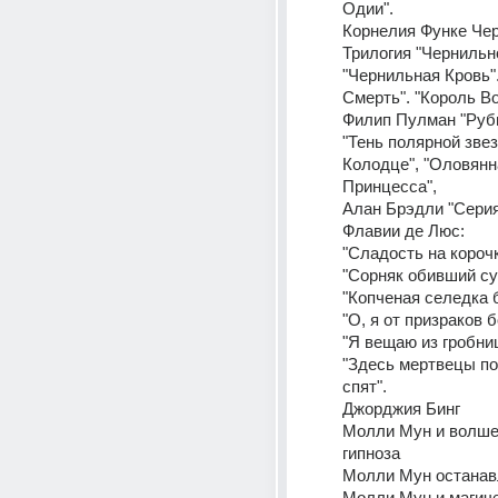
Одии". 
Корнелия Функе Чер
Трилогия "Чернильно
"Чернильная Кровь".
Смерть". "Король Во
Филип Пулман "Рубин
"Тень полярной звезд
Колодце", "Оловянн
Принцесса", 
Алан Брэдли "Серия
Флавии де Люс: 
"Сладость на корочк
"Сорняк обивший су
"Копченая селедка 
"О, я от призраков б
"Я вещаю из гробни
"Здесь мертвецы по
спят".
Джорджия Бинг 
Молли Мун и волшеб
гипноза 
Молли Мун останав
Молли Мун и магиче