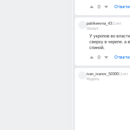
0
Ответи
patrikeevna_43
11лет
Оракул
У укропов во власти 
сверху в черепе. а в
спиной.
0
Ответи
ivan_ivanov_50300
11лет
Мудрец