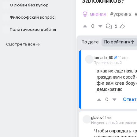
заложников?
О любви без купюр
мнения
#украина
Философский вопрос
0
6
Политические дебаты
По дате
По рейтингу
Смотреть все
tornado_60
11лет
Просветленный
а как их еще назыв
гражданами своей с
фиг вам киев борун
демократию
0
Ответ
glavov
11лет
Искусственный интеллект
Чтобы оправдать кр
и перевезти ответст