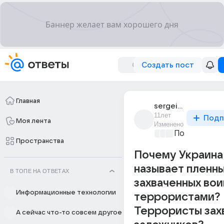
Создать пост
Главная
sergei_morskoi
11лет
Подп
Моя лента
Изменено
Политически
Пространства
Почему Украина
называет пленн
В ТОПЕ НА ОТВЕТАХ
захваченных вои
Информационные технологии
террористами?
Террористы зах
А сейчас что-то совсем другое