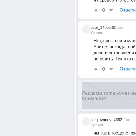
0
Ответи
user_1495140
11лет
Ученик
Нет, просто они мал
Учится некогда- войн
деньги оставшиеся н
попилить. Так-что не
0
Ответи
oleg_ivanov_4662
11лет
Оракул
им так в госдепе пр