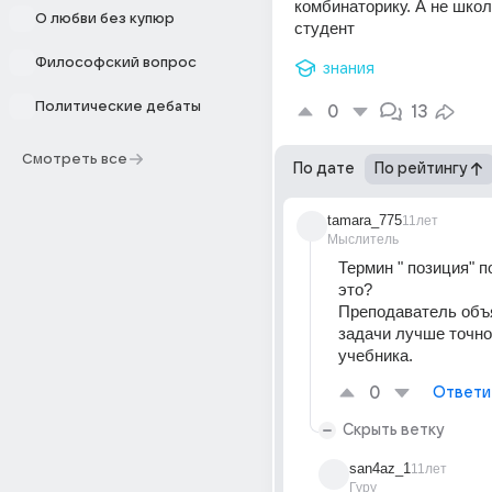
комбинаторику. А не школь
О любви без купюр
студент
Философский вопрос
знания
Политические дебаты
0
13
Смотреть все
По дате
По рейтингу
tamara_775
11лет
Мыслитель
Термин " позиция" по
это? 
Преподаватель объя
задачи лучше точно 
учебника.
0
Ответи
Скрыть ветку
san4az_1
11лет
Гуру