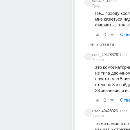
san4az_1
11лет
Гуру
Не... походу косяк
мне кажеться надо
фигачить... тольк
0
Отве
2 ответа
user_49428326
11лет
Ученик
это комбинаторна
не типа двоичног
просто тупо 5 воз
степень 3 и найд
83 значение. и вс
0
Отве
user_49428326
11лет
Ученик
то же самое и с 
как раз 5 стрежне