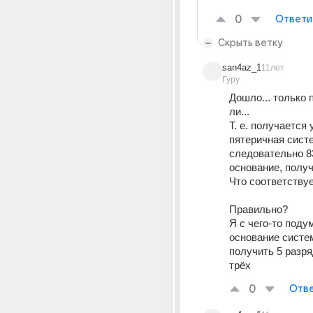
0
Ответи
Скрыть ветку
san4az_1
11лет
Гуру
Дошло... только 
ли...
Т. е. получается у
пятеричная систе
следовательно 83
основание, получ
Что соответству
Правильно? 
Я с чего-то подум
основание системы
получить 5 разряд
трёх
0
Отве