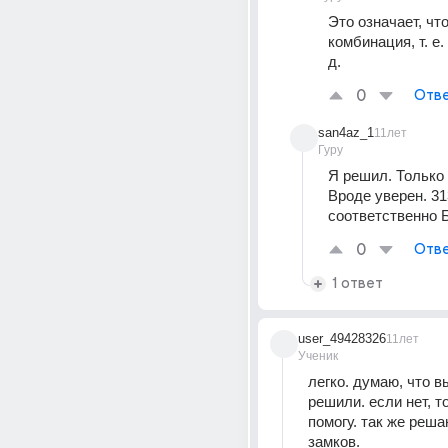
Это означает, что
комбинация, т. е. 
д.
0
Отве
san4az_1
11лет
Гуру
Я решил. Только 
Вроде уверен. 31
соответственно 
0
Отве
1 ответ
user_49428326
11лет
Ученик
легко. думаю, что вы
решили. если нет, то
помогу. так же реша
замков.