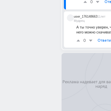
0
Отв
user_176148663
11лет
Мудрец
А ты точно уверен, ч
него можно скачива
0
Ответи