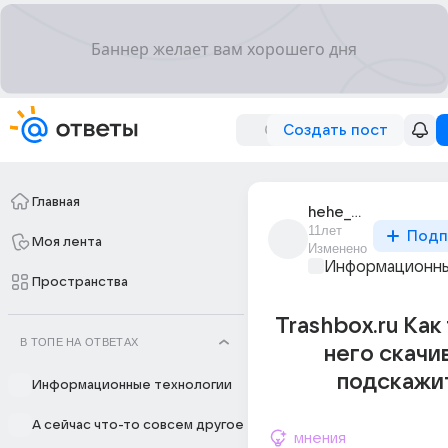
Создать пост
Главная
hehe_boy
11лет
Подп
Моя лента
Изменено
Информационны
Пространства
Trashbox.ru Как
В ТОПЕ НА ОТВЕТАХ
него скачив
подскажит
Информационные технологии
А сейчас что-то совсем другое
мнения