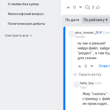
О любви без купюр
0
3
Философский вопрос
По дате
По рейтингу
Политические дебаты
artur_tonoian_20
11ле
Смотреть все
Профи
ну как и раньше!
найди файл, зайди 
"раздел" , а там бу
для скачки
0
Ответ
Скрыть ветку
hehe_boy
11лет
Гуру
Жму "скачать" -
страницу с файл
не происходит..