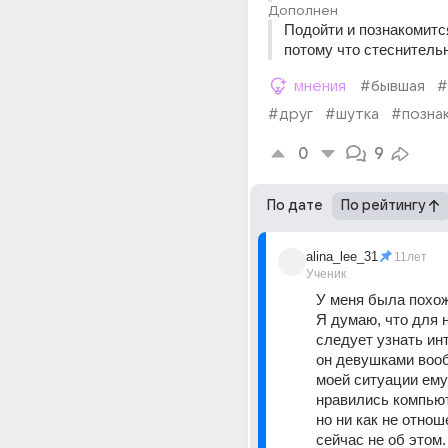
Дополнен
Подойти и познакомится 
потому что стеснительн
мнения
#бывшая
#
#друг
#шутка
#позна
0
9
По дате
По рейтингу
alina_lee_31
11лет
Ученик
У меня была похож
Я думаю, что для н
следует узнать инт
он девушками вооб
моей ситуации ему
нравились компьют
но ни как не отнош
сейчас не об этом.