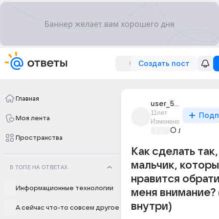
Создать пост
Главная
user_58682472
11лет
Подп
Моя лента
Изменено
О любви без
Пространства
Как сделать так
мальчик, котор
В ТОПЕ НА ОТВЕТАХ
нравится обрати
Информационные технологии
меня внимание? 
внутри)
А сейчас что-то совсем другое