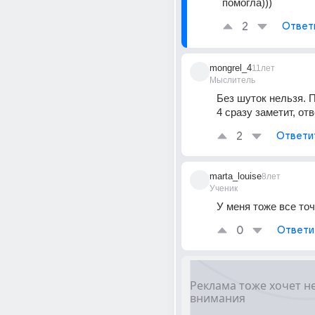
помогла)))
2
Ответ
mongrel_4
11лет
Мыслитель
Без шуток нельзя. 
4 сразу заметит, от
2
Ответи
marta_louise
8лет
Ученик
У меня тоже все точ
0
Ответи