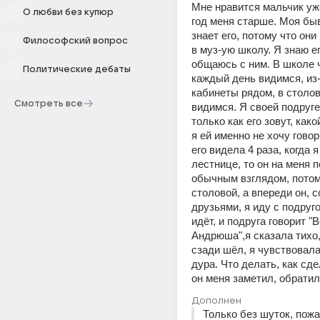
Мне нравится мальчик уже 
О любви без купюр
год меня старше. Моя быв
знает его, потому что они
Философский вопрос
в муз-ую школу. Я знаю ег
общаюсь с ним. В школе ч
Политические дебаты
каждый день видимся, из-з
кабинеты рядом, в столов
Смотреть все
видимся. Я своей подруге 
только как его зовут, како
я ей именно не хочу говор
его видела 4 раза, когда я
лестнице, то он на меня п
обычным взглядом, потом 
столовой, а впереди он, с
друзьями, я иду с подругой
идёт, и подруга говорит "В
Андрюша",я сказала тихо, 
сзади шёл, я чувствовала 
дура. Что делать, как сде
он меня заметил, обрати
Дополнен
Только без шуток, пож