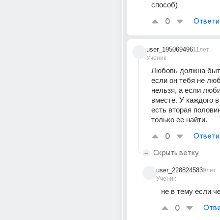
способ)
0
Ответи
user_195069496
11лет
Ученик
Любовь должна быть
если он тебя не люб
нельзя, а если люби
вместе. У каждого в
есть вторая половин
только ее найти.
0
Ответи
Скрыть ветку
user_228824583
9лет
Ученик
не в тему если ч
0
Отве