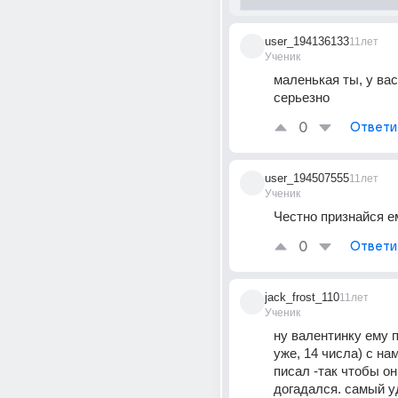
user_194136133
11лет
Ученик
маленькая ты, у вас 
серьезно
0
Ответи
user_194507555
11лет
Ученик
Честно признайся е
0
Ответи
jack_frost_110
11лет
Ученик
ну валентинку ему п
уже, 14 числа) с нам
писал -так чтобы он
догадался. самый у