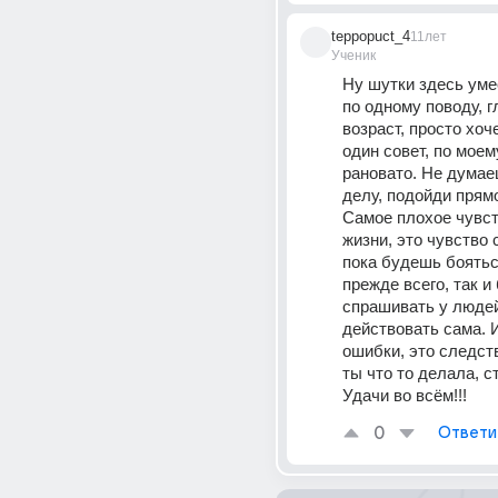
teppopuct_4
11лет
Ученик
Ну шутки здесь уме
по одному поводу, гл
возраст, просто хоче
один совет, по моем
рановато. Не думаеш
делу, подойди прямо
Самое плохое чувст
жизни, это чувство с
пока будешь бояться
прежде всего, так и
спрашивать у людей,
действовать сама. И
ошибки, это следстви
ты что то делала, ст
Удачи во всём!!!
0
Ответи