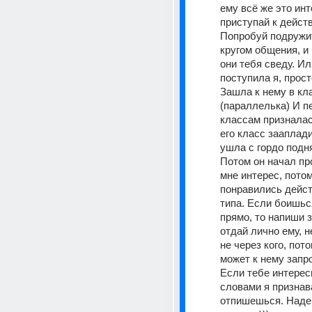
ему всё же это инте
приступай к действ
Попробуй подружит
кругом общения, и 
они тебя сведу. Или
поступила я, прост
Зашла к нему в кла
(параллелька) И пе
классам призналас
его класс зааплади
ушла с гордо подня
Потом он начал про
мне интерес, потом
понравились действ
типа. Если боишься
прямо, то напиши за
отдай лично ему, н
не через кого, пото
может к нему запро
Если тебе интересн
словами я признава
отпишешься. Надею