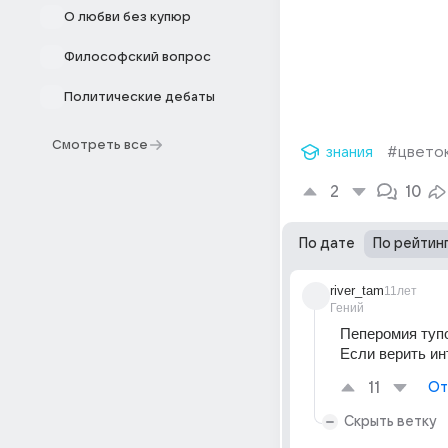
О любви без купюр
Философский вопрос
Политические дебаты
Смотреть все
знания
#цвето
2
10
По дате
По рейтин
river_tam
11лет
Гений
Пеперомия туп
Если верить инт
11
От
Скрыть ветку