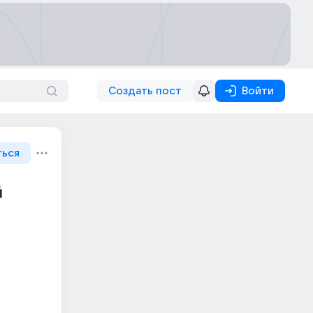
Создать пост
Войти
ться
й