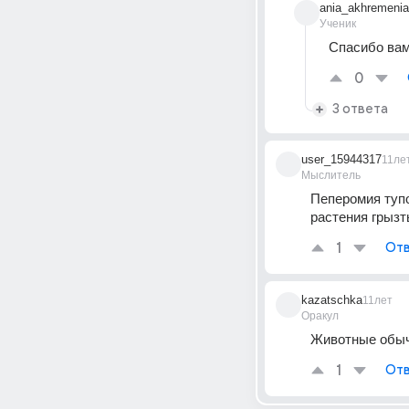
ania_akhremenia
Ученик
Спасибо вам
0
3 ответа
user_15944317
11ле
Мыслитель
Пеперомия тупо
растения грызть
1
Отв
kazatschka
11лет
Оракул
Животные обычн
1
Отв