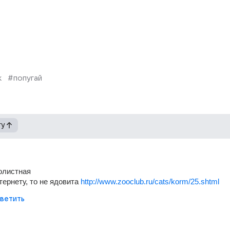
к
#попугай
гу
олистная
ернету, то не ядовита 
http://www.zooclub.ru/cats/korm/25.shtml
ветить