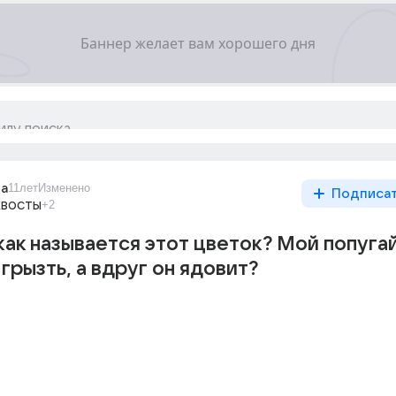
ia
11лет
Изменено
Подписа
хвосты
+2
ак называется этот цветок? Мой попуга
грызть, а вдруг он ядовит?