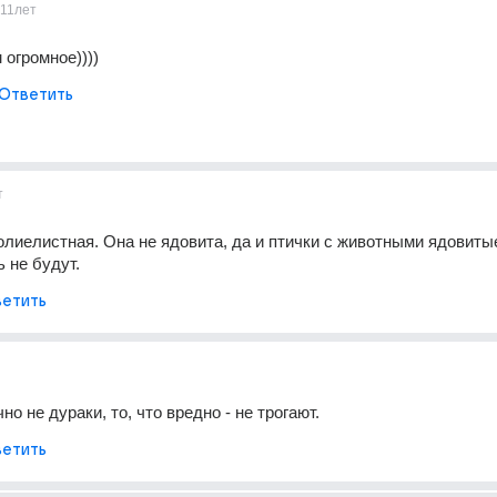
11лет
 огромное))))
Ответить
т
лиелистная. Она не ядовита, да и птички с животными ядовитые
 не будут.
етить
о не дураки, то, что вредно - не трогают.
етить