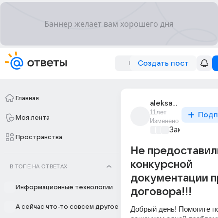
Создать пост
Главная
aleksandr_123283
11лет
Подп
Моя лента
Изменено
Закон и поря
Пространства
Не предоставил
конкурсной
В ТОПЕ НА ОТВЕТАХ
документации п
Информационные технологии
договора!!!
А сейчас что-то совсем другое
Добрый день! Помогите по