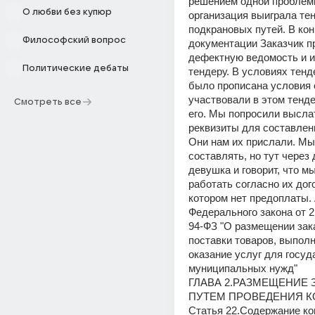
решением одной проблем
О любви без купюр
организация выиграла тен
подкрановых путей. В кон
Философский вопрос
документации Заказчик п
дефектную ведомость и и
Политические дебаты
тендеру. В условиях тенде
было прописана условия 
участвовали в этом тенде
Смотреть все
его. Мы попросили выслат
реквизиты для составлени
Они нам их прислали. Мы 
составлять, но тут через 
девушка и говорит, что м
работать согласно их дого
котором нет предоплаты. 
Федерального закона от 21
94-ФЗ "О размещении зака
поставки товаров, выполне
оказание услуг для госуд
муниципальных нужд"
ГЛАВА 2.РАЗМЕЩЕНИЕ З
ПУТЕМ ПРОВЕДЕНИЯ К
Статья 22.Содержание ко