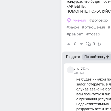
конкурсе, что будет пост-
КАК БЫТЬ.
ПОМОГИТЕ ПОЖАЛУЙСТА
мнения
#договор
#закон
#отношения
#
#ремонт
#товар
0
3
По дате
По рейтингу
vhs_3
11лет
Оракул
не будет никакой пр
залог потеряете. в 
случае аванс не бол
вам попытаться пис
о признании результ
недействительным. 
разрулить все и не 