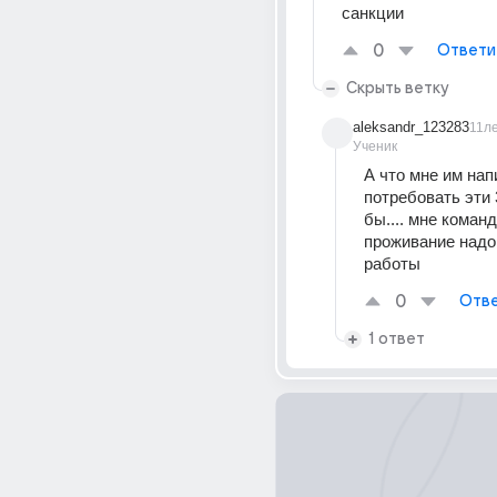
санкции
0
Ответи
Скрыть ветку
aleksandr_123283
11л
Ученик
А что мне им нап
потребовать эти 
бы.... мне коман
проживание надо 
работы
0
Отве
1 ответ