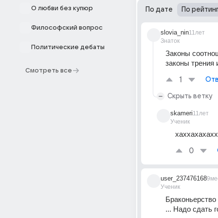
О любви без купюр
По дате
По рейтин
Философский вопрос
slovia_nin
11лет
Знаток
Политические дебаты
Законы соотнош
законы трения 
Смотреть все
1
Отв
Скрыть ветку
skameri
11лет
Ученик
хаххахахахх
0
user_237476168
9ме
Ученик
Браконьерство 
... Надо сдать 