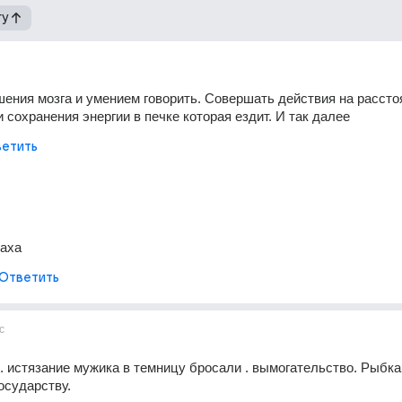
гу
ения мозга и умением говорить. Совершать действия на расстоя
и сохранения энергии в печке которая ездит. И так далее
етить
аха
Ответить
с
. истязание мужика в темницу бросали . вымогательство. Рыбка 
государству.