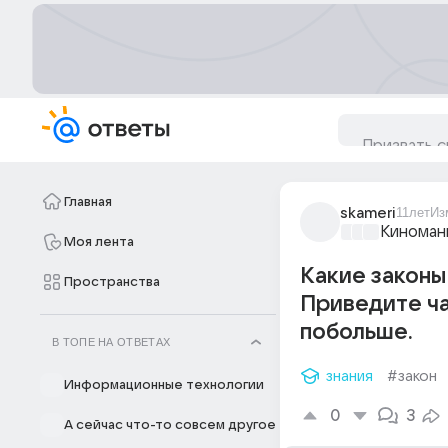
Главная
skameri
11лет
Из
Киноман
Моя лента
Какие законы
Пространства
Приведите ча
побольше.
В ТОПЕ НА ОТВЕТАХ
знания
#закон
Информационные технологии
0
3
А сейчас что-то совсем другое