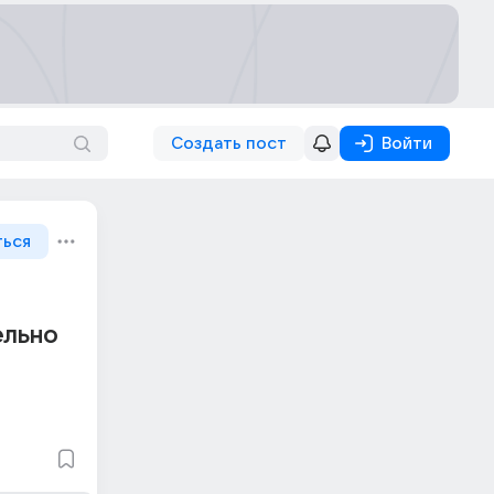
Создать пост
Войти
ться
ельно