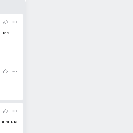
нии, 
золотая 