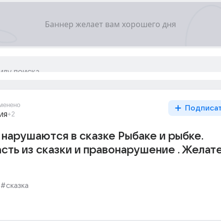
менено
Подписа
ия
+2
 нарушаются в сказке Рыбаке и рыбке.
сть из сказки и правонарушение . Желат
#сказка