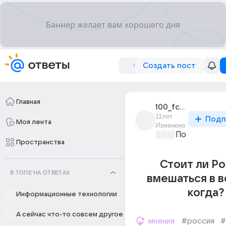
Создать пост
Главная
100_fcvb
11лет
Подп
Моя лента
Изменено
Политически
Пространства
Стоит ли Р
В ТОПЕ НА ОТВЕТАХ
вмешаться в в
когда?
Информационные технологии
А сейчас что-то совсем другое
мнения
#россия
#