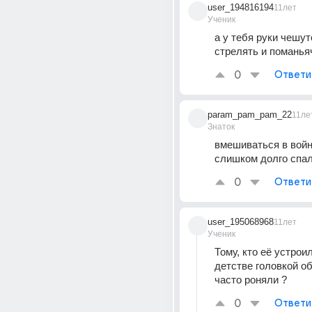
user_194816194
11лет
Ученик
а у тебя руки чешутс
стрелять и поманья
0
Ответи
param_pam_pam_22
11ле
Знаток
вмешиваться в войн
слишком долго спал
0
Ответи
user_195068968
11лет
Ученик
Тому, кто её устроил
детстве головкой об
часто роняли ?
0
Ответи