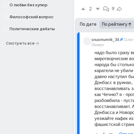
О любви без купюр
2
9
Философский вопрос
По дате
По рейтингу
Политические дебаты
snusmumrik_34
11лет
Смотреть все
Оракул
надо было сразу вв
миротворческие вой
народа бы столько 
каратели не убили 
давно наступил бы.
Донбасс в руинах, 
восстанавливать за
как Чечню? я - прот
разбомбила - пусть
восстанавливает. А
Донбасса и Новорос
уезжайте нафек из 
фашистской стран