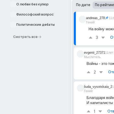
О любви без купюр
По дате
По рейтин
Философский вопрос
andreas_278
11л
Гений
Политические дебаты
На войну мож
Смотреть все
3
О
evgenii_27371
11лет
Мыслитель
Войны - это то
2
От
liuda_vysotskaia_2
1
Гений
Благодаря вой
И капиталисты 
1
Отв