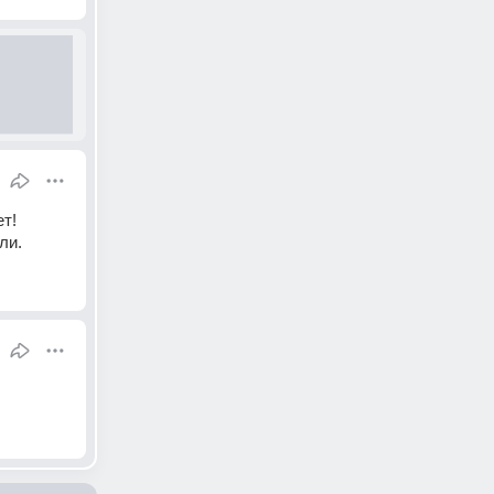
т! 
ли.