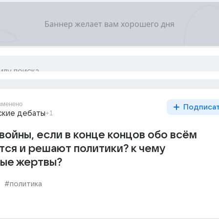
зменено
Подписа
ские дебаты
+1
войны, если в конце концов обо всём
ся и решают политики? к чему
ые жертвы?
#политика