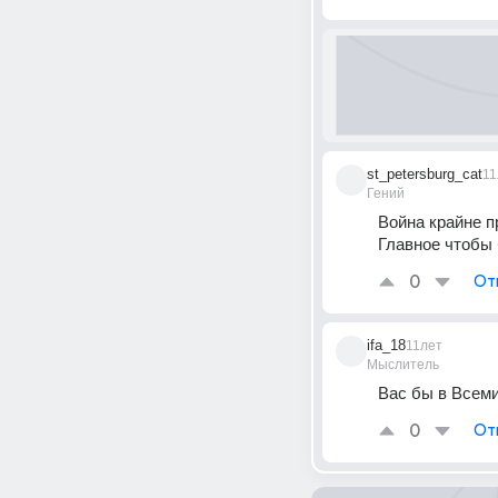
st_petersburg_cat
11
Гений
Война крайне п
Главное чтобы
0
От
ifa_18
11лет
Мыслитель
Вас бы в Всеми
0
От