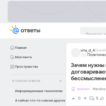
Главная
vita_d_4
11лет
И
Политиче
Моя лента
Зачем нужны 
Пространства
договаривают
бессмысленн
В ТОПЕ НА ОТВЕТАХ
мнения
#война
Информационные технологии
0
5
А сейчас что-то совсем другое