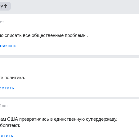
гу
ет
но списать все общественные проблемы.
тветить
же политика.
ветить
1лет
нам США превратились в единственную супердержаву.
богатеют.
етить