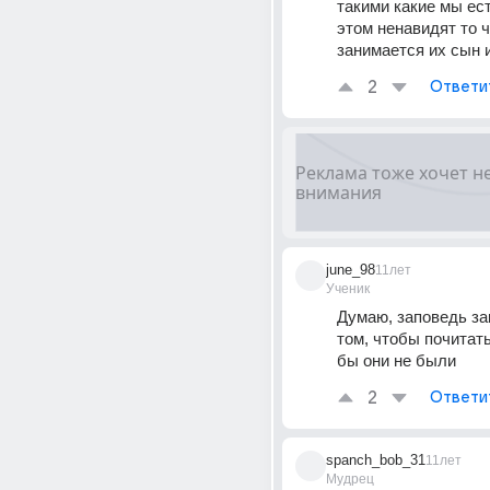
такими какие мы ест
этом ненавидят то ч
занимается их сын 
2
Ответи
june_98
11лет
Ученик
Думаю, заповедь за
том, чтобы почитать
бы они не были
2
Ответи
spanch_bob_31
11лет
Мудрец