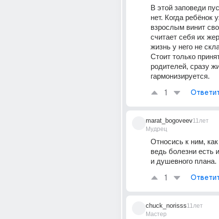
В этой заповеди пус
нет. Когда ребёнок 
взрослым винит сво
считает себя их жерт
жизнь у него не скл
Стоит только принят
родителей, сразу жи
гармонизируется.
1
Ответи
marat_bogoveev
11лет
Мудрец
Относись к ним, как 
ведь болезни есть и
и душевного плана.
1
Ответи
chuck_norisss
11лет
Мастер