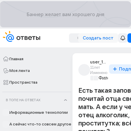
Создать пост
Главная
user_190493513
11лет
Подп
Моя лента
Изменено
Философский 
Пространства
Есть такая запов
почитай отца св
В ТОПЕ НА ОТВЕТАХ
мать. А если у 
Информационные технологии
отец алкоголик,
проститутка; вс
А сейчас что-то совсем другое