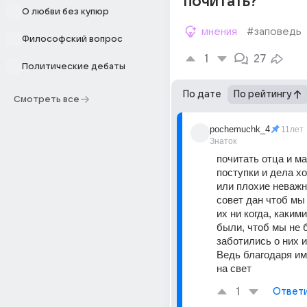
почитать?
О любви без купюр
мнения
#заповедь
Философский вопрос
1
27
Политические дебаты
По дате
По рейтингу
Смотреть все
pochemuchk_4
11лет
Знаток
почитать отца и мат
поступки и дела хо
или плохие неважно
совет дан чтоб мы
их ни когда, какими
были, чтоб мы не б
заботились о них и
Ведь благодаря им
на свет
1
Ответ