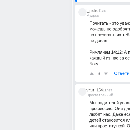
l_nicko
11лет
Мудрец
Почитать - это уважа
можешь не одобрять
но презирать их теб
не давал. 
Римлянам 14:12: А п
каждый из нас за се
Богу.
3
Ответи
vitus_154
11лет
Просветленный
Мы родителей уважа
профессию. Они дал
любят нас. Даже если
детей становится ал
или проституткой. О