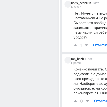
boris_nedelkin
11лет
Мастер
Нет. Имеется в виду
наставников! А не р
Бывает, что вообще
занимаются кримина
чему научится ребен
уродов?
1
Ответи
rab_bozhi
11лет
Профи
Конечно почитать. О
родители. Че думаеш
отец президент, то а
ли. Наоборот еще х
оказаться, если хор
присмотреться. Они 
0
Ответи