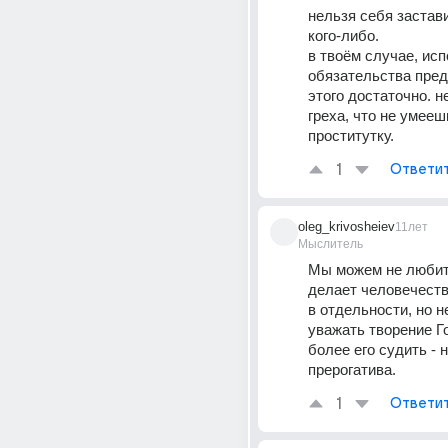
нельзя себя застави
кого-либо.
в твоём случае, исп
обязательства пред
этого достаточно. не
греха, что не умееш
проститутку.
1
Ответи
oleg_krivosheiev
11лет
Мыслитель
Мы можем не любить
делает человечеств
в отдельности, но не
уважать творение Го
более его судить - н
прерогатива.
1
Ответи