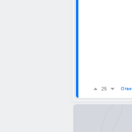
25
Отве