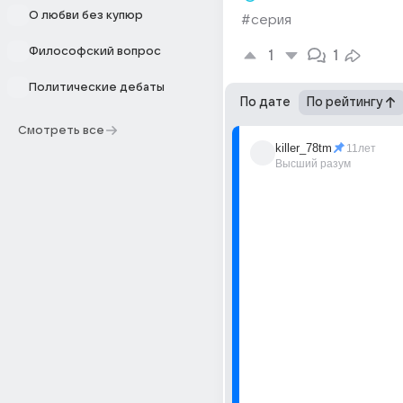
О любви без купюр
#серия
Философский вопрос
1
1
Политические дебаты
По дате
По рейтингу
Смотреть все
killer_78tm
11лет
Высший разум