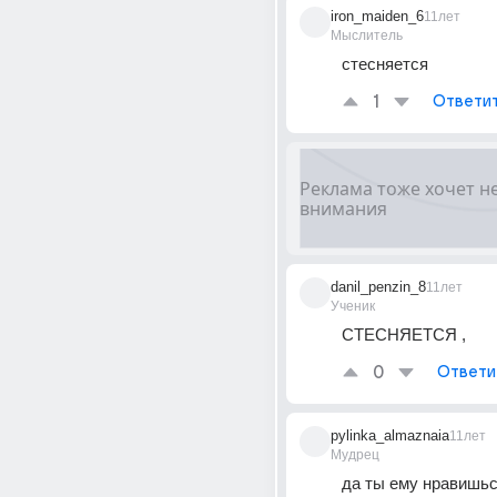
iron_maiden_6
11лет
Мыслитель
стесняется
1
Ответи
danil_penzin_8
11лет
Ученик
СТЕСНЯЕТСЯ ,
0
Ответи
pylinka_almaznaia
11лет
Мудрец
да ты ему нравишься