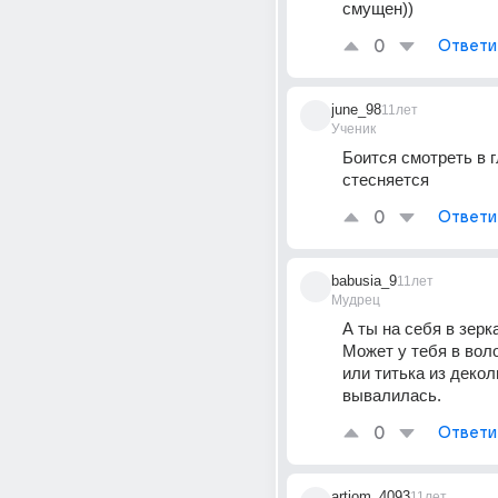
смущен))
0
Ответи
june_98
11лет
Ученик
Боится смотреть в гл
стесняется
0
Ответи
babusia_9
11лет
Мудрец
А ты на себя в зерка
Может у тебя в воло
или титька из деколь
вывалилась.
0
Ответи
artiom_4093
11лет