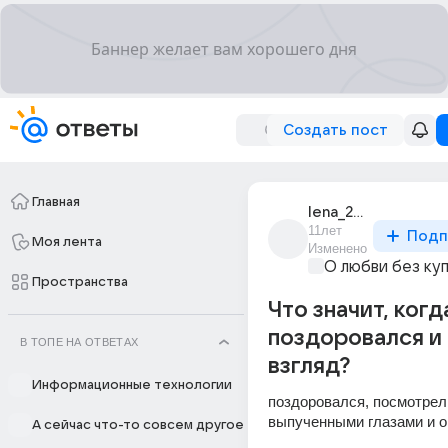
Создать пост
Главная
lena_20060
11лет
Подп
Моя лента
Изменено
О любви без ку
Пространства
Что значит, когд
поздоровался и
В ТОПЕ НА ОТВЕТАХ
взгляд?
Информационные технологии
поздоровался, посмотрел к
выпученными глазами и о
А сейчас что-то совсем другое