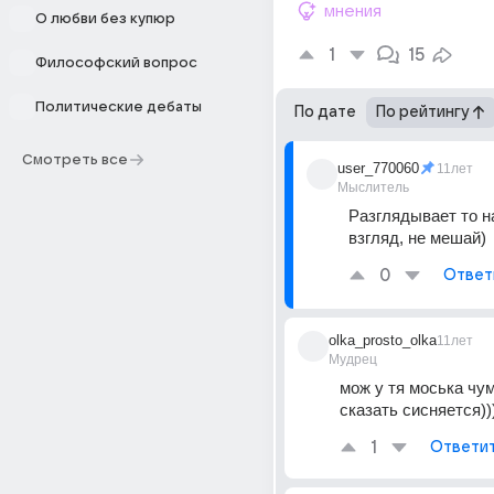
мнения
О любви без купюр
1
15
Философский вопрос
Политические дебаты
По дате
По рейтингу
Смотреть все
user_770060
11лет
Мыслитель
Разглядывает то на
взгляд, не мешай)
0
Ответ
olka_prosto_olka
11лет
Мудрец
мож у тя моська чума
сказать сисняется))
1
Ответи