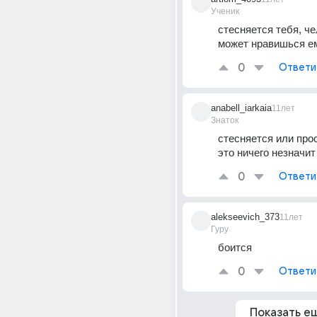
Ученик
стесняется тебя, че
может нравишься е
0
Ответи
anabell_iarkaia
11лет
Знаток
стесняется или прос
это ничего незначит
0
Ответи
alekseevich_373
11лет
Гуру
боится
0
Ответи
Показать е