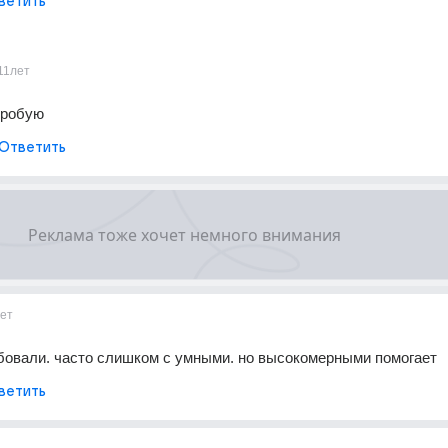
ветить
11лет
пробую
Ответить
ет
бовали. часто слишком с умными. но высокомерными помогает
ветить