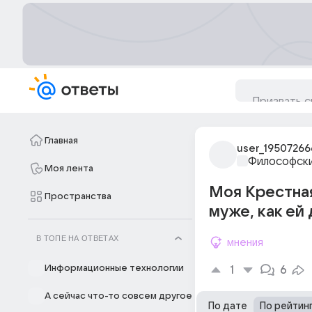
Главная
user_19507266
Философски
Моя лента
Moя Крестная
Пространства
муже, как ей 
В ТОПЕ НА ОТВЕТАХ
мнения
Информационные технологии
1
6
А сейчас что-то совсем другое
По дате
По рейтин