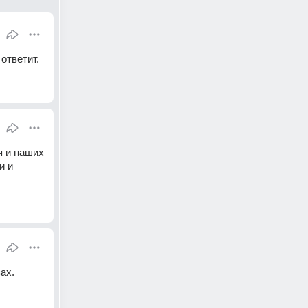
ответит.
 и наших 
 и 
х. 