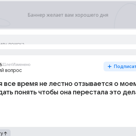
6
11лет
Изменено
Подписа
й вопрос
 все время не лестно отзывается о мое
дать понять чтобы она перестала это дел
гу