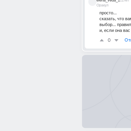
elena_veda_1
11лет
Оракул
просто...
сказать, что ва
выбор... прави
и, если она ва
0
От