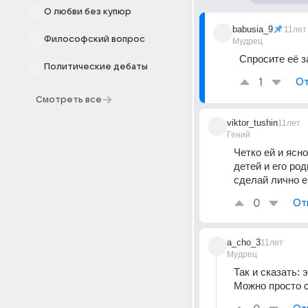
О любви без купюр
babusia_9
11лет
Философский вопрос
Мудрец
Спросите её з
Политические дебаты
1
От
Смотреть все
viktor_tushin
11лет
Гений
Четко ей и ясн
детей и его род
сделай лично е
0
От
a_cho_3
11лет
Мудрец
Так и сказать:
Можно просто с