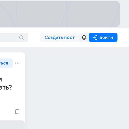
Создать пост
Войти
ться
м
ать?