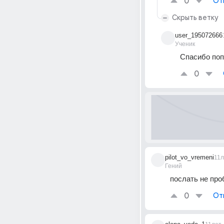
0
От
Скрыть ветку
user_195072666
Ученик
Спасибо по
0
pilot_vo_vremeni
11л
Гений
послать не про
0
От