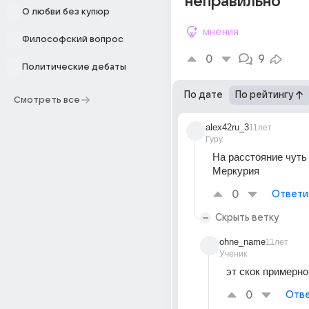
неправильно
О любви без купюр
мнения
Философский вопрос
0
9
Политические дебаты
По дате
По рейтингу
Смотреть все
alex42ru_3
11лет
Гуру
На расстояние чуть
Меркурия
0
Ответи
Скрыть ветку
ohne_name
11лет
Ученик
эт скок примерно
0
Отве