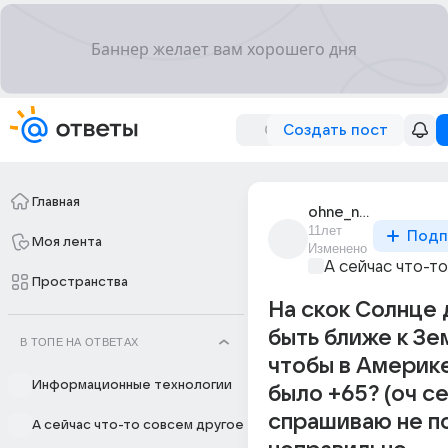
Создать пост
Главная
ohne_name
11лет
Подп
Моя лента
Изменено
А сейчас что-т
Пространства
На скок Солнце
быть ближе к Зе
В ТОПЕ НА ОТВЕТАХ
чтобы в Америк
Информационные технологии
было +65? (оч с
спрашиваю не п
А сейчас что-то совсем другое