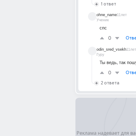
1 ответ
ohne_name
11лет
Ученик
спс
0
Отве
odin_sred_vsekh
11ле
Гуру
Ты ведь, так пош
0
Отве
2 ответа