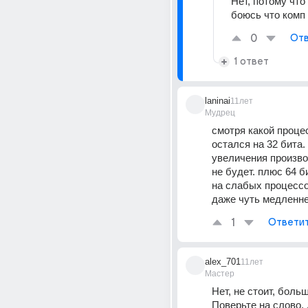
Нет, потому что 
боюсь что комп 
0
Отв
1 ответ
laninai
11лет
Мудрец
смотря какой процес
остался на 32 бита.
увеличения произво
не будет. плюс 64 б
на слабых процессо
даже чуть медленне
1
Ответи
alex_701
11лет
Мастер
Нет, не стоит, больш
Поверьте на слово. 