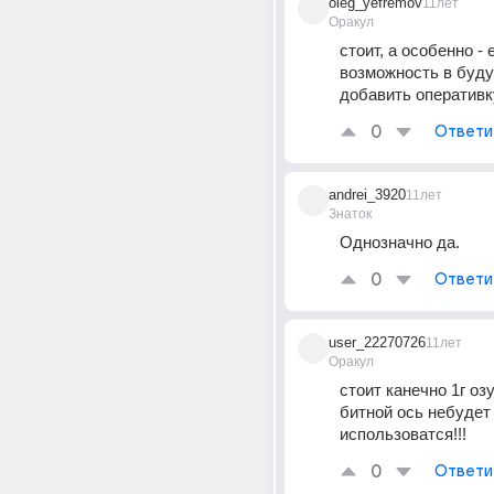
oleg_yefremov
11лет
Оракул
стоит, а особенно - 
возможность в буду
добавить оперативку
0
Ответи
andrei_3920
11лет
Знаток
Однозначно да.
0
Ответи
user_22270726
11лет
Оракул
стоит канечно 1г озу
битной ось небудет 
использоватся!!!
0
Ответи