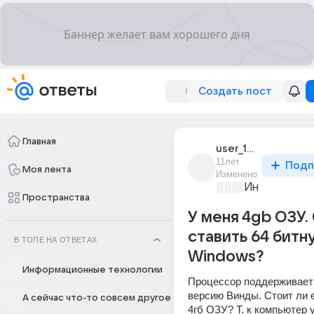
Создать пост
Главная
user_182046162
11лет
Подп
Моя лента
Изменено
Информацио
Пространства
У меня 4gb ОЗУ.
ставить 64 битн
В ТОПЕ НА ОТВЕТАХ
Windows?
Информационные технологии
Процессор поддерживает 
версию Винды. Стоит ли е
А сейчас что-то совсем другое
4гб ОЗУ? Т. к компьютер у