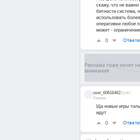
скажу, что не важно 
битности система, н
использовать более 
оперативки любое п
может - ограничение
0
Ответи
user_60616462
11лет
Ученик
Ща новые игры тольк
идут
0
Ответи