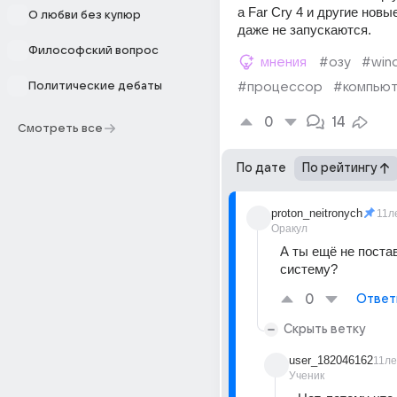
а Far Cry 4 и другие новые
О любви без купюр
даже не запускаются.
Философский вопрос
мнения
#озу
#win
Политические дебаты
#процессор
#компью
0
14
Смотреть все
По дате
По рейтингу
proton_neitronych
11л
Оракул
А ты ещё не постав
систему?
0
Ответ
Скрыть ветку
user_182046162
11ле
Ученик