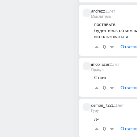
andrezz
11лет
Мыслитель
поставьте.
будет весь объем п
использоваться
0
Ответи
imobilazer
11лет
Оракул
Стоит
0
Ответи
demon_7221
11лет
Гуру
да
0
Ответи