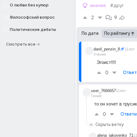
О любви без купюр
мнения
#друг
2
9
Философский вопрос
Политические дебаты
По дате
По рейтингу
Смотреть все
danil_penzin_8
11лет
Ученик
Эгоист!!!!
0
Ответ
user_7666657
11лет
Гений
то он хочет в труси
0
Ответи
Скрыть ветку
alena_iakovenko_71
1