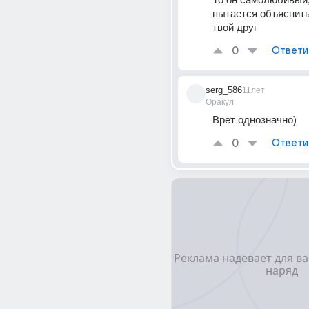
пытается объяснить 
твой друг
0
Ответи
serg_586
11лет
Оракул
Врет однозначно)
0
Ответи