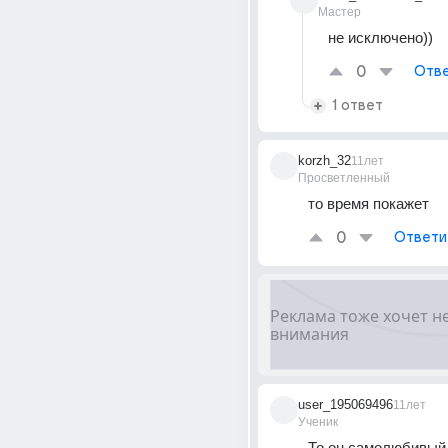
Мастер
не исключено))
0
Отве
1 ответ
korzh_32
11лет
Просветленный
то время покажет
0
Ответи
user_195069496
11лет
Ученик
То он самолюбивый,