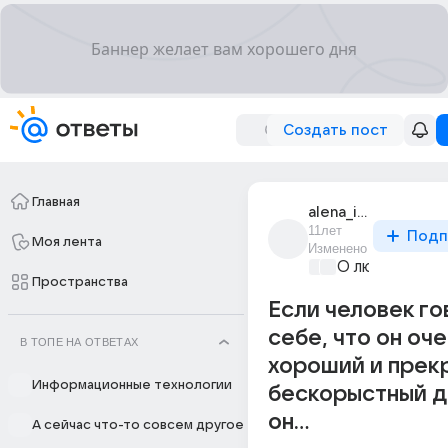
Создать пост
Главная
alena_iakovenko_71
11лет
Подп
Моя лента
Изменено
О любви без 
Пространства
Если человек го
себе, что он оче
В ТОПЕ НА ОТВЕТАХ
хороший и прек
Информационные технологии
бескорыстный др
он...
А сейчас что-то совсем другое