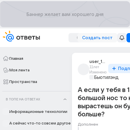
Создать пост
Главная
user_191387686
11лет
Подп
Моя лента
Изменено
Бьютилэнд
Пространства
А если у тебя в 
большой нос то 
В ТОПЕ НА ОТВЕТАХ
вырастешь он б
Информационные технологии
больше?
А сейчас что-то совсем другое
Дополнен