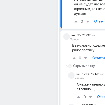
он не будет настол
огромным, как неко
думают
0
Ответ
user_3562173
11лет
Оракул
Безусловно, сделае
ринопластику.
0
Ответи
Скрыть ветку
user_191387686
11лет
Ученик
Она же наверно д
страшно ..(
0
Отве