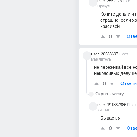
user_3562173
11лет
Оракул
Копите деньги и н
страшно, если хот
красивой.
0
Отве
user_20583607
11лет
Мыслитель
не переживай всё но
некрасивых девушек
0
Ответи
Скрыть ветку
user_191387686
11лет
Ученик
Бывает, я
0
Отве