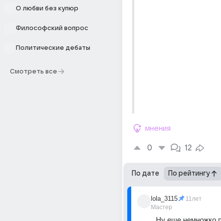
О любви без купюр
Философский вопрос
Политические дебаты
Смотреть все
мнения
0
12
По дате
По рейтингу
lola_3115
11лет
Мастер
Ну еще немножко п