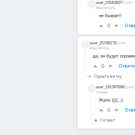
user_20583607
11лет
Мыслитель
не бывает!
0
Отве
user_25708279
11лет
Мыслитель
да. он будет огром
0
Ответи
Скрыть ветку
user_191387686
11лет
Ученик
Жаль ((((, ;(
0
Отве
1 ответ