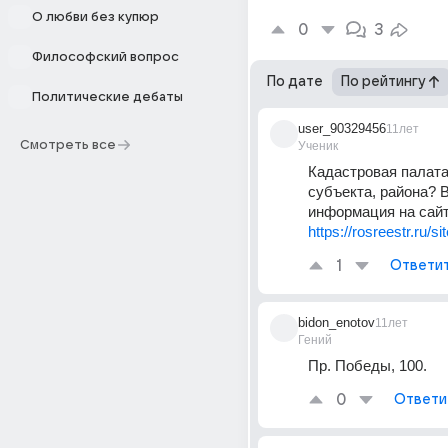
О любви без купюр
0
3
Философский вопрос
По дате
По рейтингу
Политические дебаты
user_90329456
11лет
Смотреть все
Ученик
Кадастровая палата 
субъекта, района? В
информация на сай
https://rosreestr.ru/sit
1
Ответи
bidon_enotov
11лет
Гений
Пр. Победы, 100.
0
Ответи