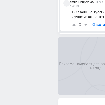
timur_iusupov_459
11лет
Ученик
В Казани, на Кулагин
лучше искать ответ
0
Ответи