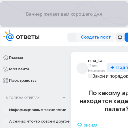
Создать пост
Главная
nina_tabachnaia_1
11лет
Подп
Моя лента
Изменено
Закон и порядо
Пространства
По какому а
В ТОПЕ НА ОТВЕТАХ
находится кад
палата
Информационные технологии
А сейчас что-то совсем другое
знания