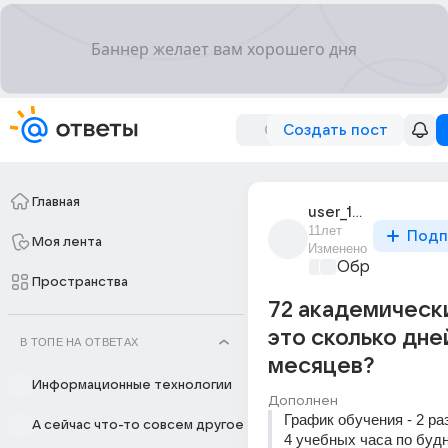
Создать пост
Главная
user_195052623
11лет
Подп
Моя лента
Изменено
Образователь
Пространства
72 академическ
это сколько дне
В ТОПЕ НА ОТВЕТАХ
месяцев?
Информационные технологии
Дополнен
График обучения - 2 ра
А сейчас что-то совсем другое
4 учебных часа по будн