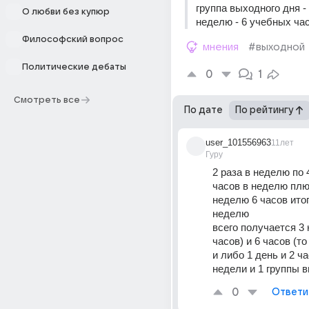
группа выходного дня - 
О любви без купюр
неделю - 6 учебных час
Философский вопрос
мнения
#выходной
Политические дебаты
0
1
Смотреть все
По дате
По рейтингу
user_101556963
11лет
Гуру
2 раза в неделю по 4
часов в неделю плюс
неделю 6 часов итого
неделю
всего получается 3 
часов) и 6 часов (то
и либо 1 день и 2 ча
недели и 1 группы 
0
Ответи