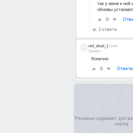
так у меня к ней 
обновы устанав
0
Отве
2 ответа
red_dead_1
11лет
Оракул
Конечно
0
Ответи