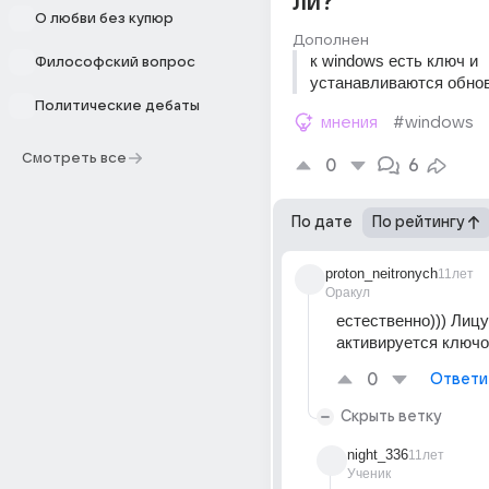
ли?
О любви без купюр
Дополнен
к windows есть ключ и 
Философский вопрос
устанавливаются обно
Политические дебаты
мнения
#windows
Смотреть все
0
6
По дате
По рейтингу
proton_neitronych
11лет
Оракул
естественно))) Лицу
активируется ключ
0
Ответи
Скрыть ветку
night_336
11лет
Ученик