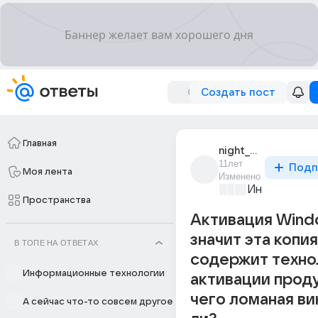
Создать пост
Главная
night_336
11лет
Подп
Моя лента
Изменено
Информацио
Пространства
Активация Wind
значит эта копи
В ТОПЕ НА ОТВЕТАХ
содержит техн
Информационные технологии
активации проду
чего ломаная ви
А сейчас что-то совсем другое