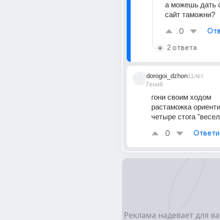
а можешь дать с
сайт таможни?
0
Отв
2 ответа
dorogoi_dzhon
11лет
Гений
гони своим ходом
растаможка ориенти
четыре стога "весел
0
Ответи