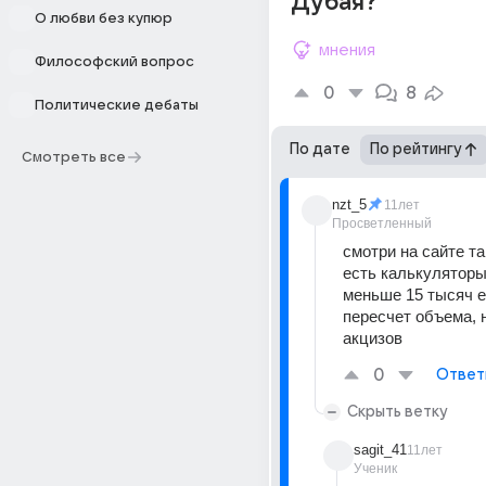
Дубая?
О любви без купюр
мнения
Философский вопрос
0
8
Политические дебаты
По дате
По рейтингу
Смотреть все
nzt_5
11лет
Просветленный
смотри на сайте та
есть калькуляторы,
меньше 15 тысяч е
пересчет объема, н
акцизов
0
Ответ
Скрыть ветку
sagit_41
11лет
Ученик