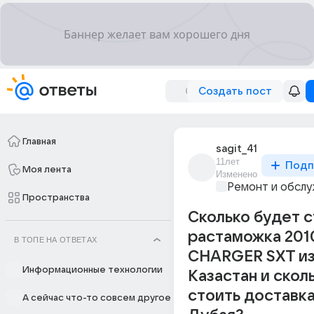
Создать пост
Главная
sagit_41
11лет
Подп
Моя лента
Изменено
Ремонт и обслу
Пространства
Сколько будет с
растаможка 20
В ТОПЕ НА ОТВЕТАХ
CHARGER SXT из
Информационные технологии
Казастан и скол
стоить доставка
А сейчас что-то совсем другое