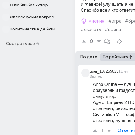
и главное! улучшать а не 
О любви без купюр
Спасибо всем кто ответит
Философский вопрос
мнения
#игра
#бр
Политические дебаты
#скачать
#война
0
1
Смотреть все
По дате
По рейтингу
user_107255025
11лет
Знаток
Anno Online — лучш
браузерный градост
симулятор.
Age of Empires 2 H
стратегия, ремастер
Civilizaition V — оф
стратегия, лучшая в
1
Ответи