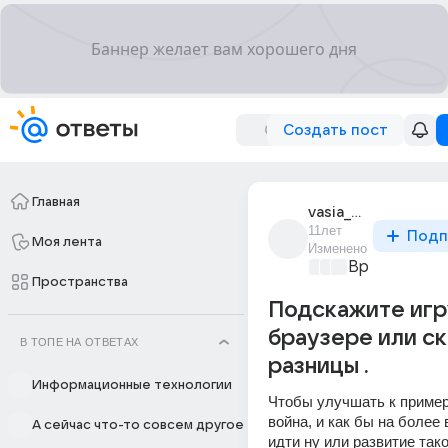
Создать пост
Главная
vasia_dekan_1
11лет
Подп
Моя лента
Изменено
Время игр
+2
Пространства
Подскажите игр
браузере или ск
В ТОПЕ НА ОТВЕТАХ
разницы .
Информационные технологии
Чтобы улучшать к пример
война, и как бы на более
А сейчас что-то совсем другое
идти ну или развитие тако