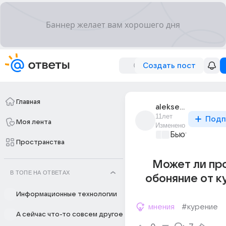
Создать пост
Главная
alekseevich_373
11лет
Подп
Моя лента
Изменено
Бьютилэнд
+1
Пространства
Может ли пр
В ТОПЕ НА ОТВЕТАХ
обоняние от к
Информационные технологии
мнения
#курение
А сейчас что-то совсем другое