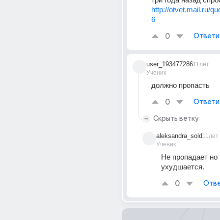
http://otvet.mail.ru/q
6
0
Ответи
user_193477286
11лет
Ученик
должно пропасть
0
Ответи
Скрыть ветку
aleksandra_sold
11лет
Ученик
Не пропадает но 
ухудшается.
0
Отве