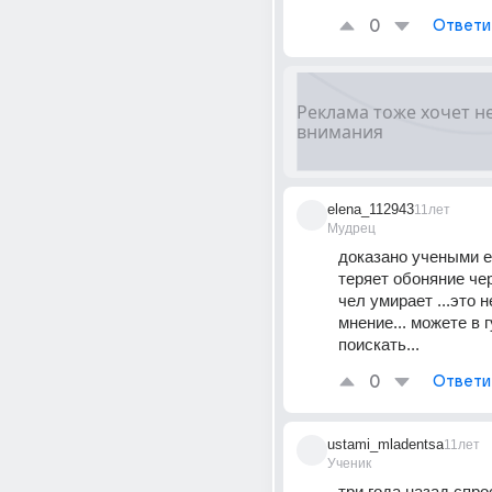
0
Ответи
elena_112943
11лет
Мудрец
доказано учеными е
теряет обоняние чер
чел умирает ...это н
мнение... можете в г
поискать...
0
Ответи
ustami_mladentsa
11лет
Ученик
три года назад спр