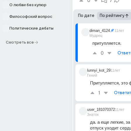
0
7
О любви без купюр
По дате
По рейтингу
Философский вопрос
Политические дебаты
diman_4124
11лет
Мудрец
Смотреть все
притупляется.
0
Ответ
lunnyi_kot_29
11лет
Гений
Притупляется, это 
1
Ответи
user_181070372
11лет
Знаток
да. а еще легкие, за
отпуск уходит серд