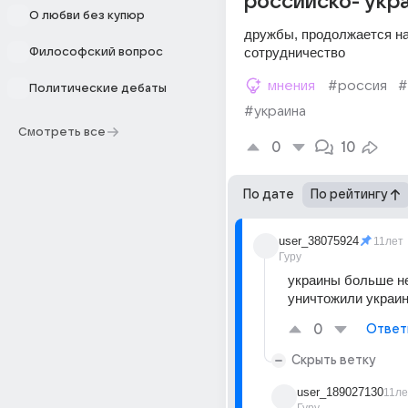
российско- укр
О любви без купюр
дружбы, продолжается на
сотрудничество
Философский вопрос
мнения
#россия
#
Политические дебаты
#украина
Смотреть все
0
10
По дате
По рейтингу
user_38075924
11лет
Гуру
украины больше нет
уничтожили украи
0
Ответ
Скрыть ветку
user_189027130
11ле