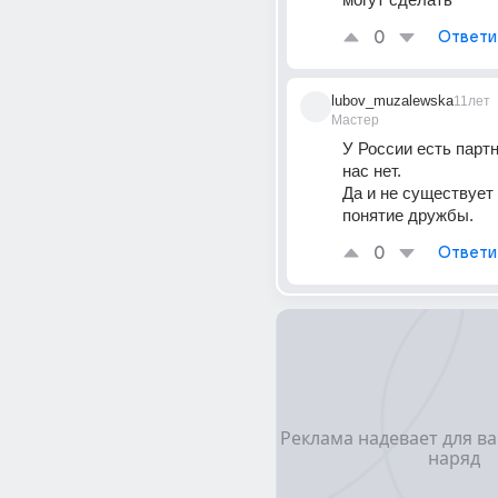
0
Ответи
lubov_muzalewska
11лет
Мастер
У России есть партн
нас нет.
Да и не существует 
понятие дружбы.
0
Ответи