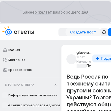
Создать пост
Главная
glavvrach_durdoma
11лет
Подп
Моя лента
Изменено
Политически
Пространства
Ведь Россия по
прежнему счита
В ТОПЕ НА ОТВЕТАХ
другом и союзн
Информационные технологии
Украины? Торгов
действуют общ
А сейчас что-то совсем другое