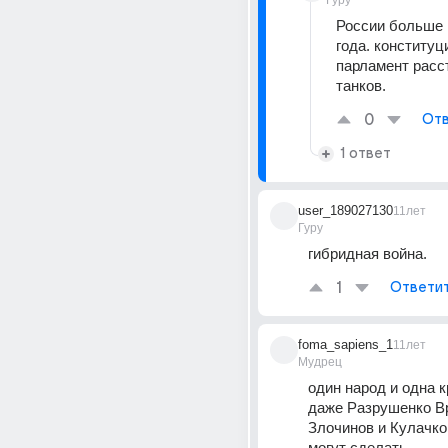
Гуру
России больше н
года. конституц
парламент расст
танков.
0
Отв
1 ответ
user_189027130
11лет
Гуру
гибридная война.
1
Ответи
foma_sapiens_1
11лет
Мудрец
один народ и одна кр
даже Разрушенко В
Злочинов и Кулачко 
могут сделать