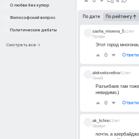
0
4
О любви без купюр
По дате
По рейтингу
Философский вопрос
Политические дебаты
sasha_misevra_5
11лет
Профи
Этот город многона
Смотреть все
0
Ответи
alekseitsvetkov
11лет
Гений
Разъебаев там тоже
невидимо.)
0
Ответи
ak_lichno
11лет
Оракул
почти, а азербайджа