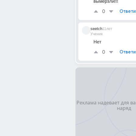
вымерзли!!!
0
Ответи
seetch
11лет
Ученик
Нет
0
Ответи