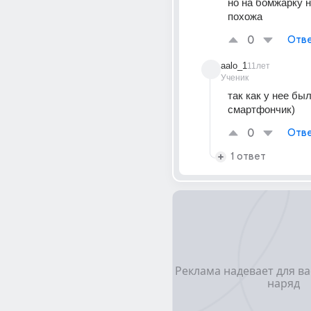
но на бомжарку н
похожа
0
Отве
aalo_1
11лет
Ученик
так как у нее был
смартфончик)
0
Отве
1 ответ