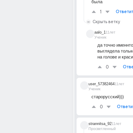
была
1
Ответи
Скрыть ветку
aalo_1
11лет
Ученик
да точно именнто 
выглядела только
на голове и крас
0
Отве
user_57382464
11лет
Ученик
старорусский)))
0
Ответи
strannitsa_92
11лет
Просветленный