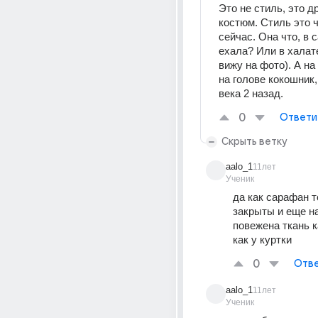
Это не стиль, это д
костюм. Стиль это ч
сейчас. Она что, в 
ехала? Или в халате
вижу на фото). А на
на голове кокошник,
века 2 назад.
0
Ответи
Скрыть ветку
aalo_1
11лет
Ученик
да как сарафан т
закрыты и еще на
повежена ткань ка
как у куртки
0
Отве
aalo_1
11лет
Ученик