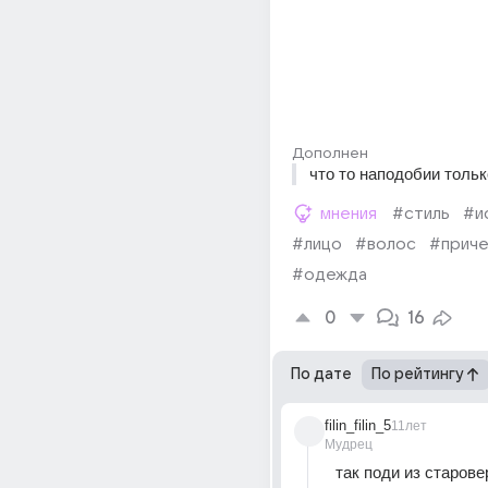
Дополнен
что то наподобии толь
мнения
#стиль
#и
#лицо
#волос
#приче
#одежда
0
16
По дате
По рейтингу
filin_filin_5
11лет
Мудрец
так поди из старове