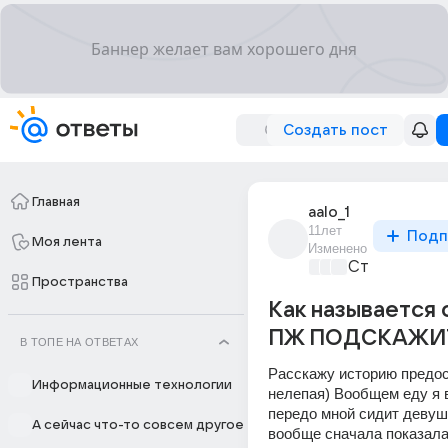
Создать пост
Главная
aalo_1
11лет
Подп
Моя лента
Изменено
Стиль и фэш
Пространства
Как называется 
ПЖ ПОДСКАЖИ
В ТОПЕ НА ОТВЕТАХ
Расскажу историю предос
Информационные технологии
нелепая) Вообщем еду я в
передо мной сидит девушк
А сейчас что-то совсем другое
вообще сначала показала