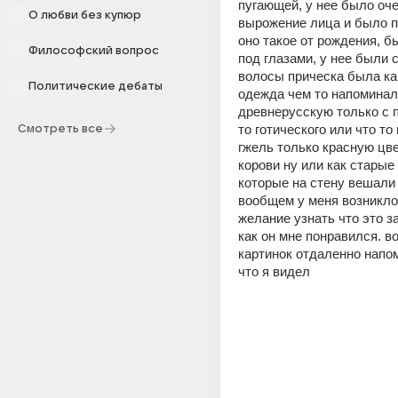
пугающей, у нее было оче
О любви без купюр
вырожение лица и было по
оно такое от рождения, бы
Философский вопрос
под глазами, у нее были 
волосы прическа была как 
Политические дебаты
одежда чем то напоминал
древнерусскую только с п
то готического или что то
Смотреть все
гжель только красную цв
корови ну или как старые 
которые на стену вешали 
вообщем у меня возникло 
желание узнать что это за
как он мне понравился. во
картинок отдаленно напо
что я видел