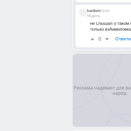
kardistri
11лет
Мудрец
не слышал о таком с
только взАимопомо
0
Ответи