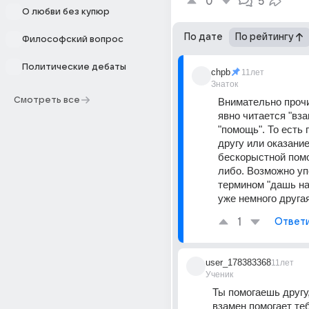
0
5
О любви без купюр
По дате
По рейтингу
Философский вопрос
Политические дебаты
chpb
11лет
Знаток
Смотреть все
Внимательно прочи
явно читается "взаи
"помощь". То есть 
другу или оказание
бескорыстной пом
либо. Возможно уп
термином "дашь на 
уже немного другая
1
Ответ
user_178383368
11лет
Ученик
Ты помогаешь другу, 
взамен помогает те