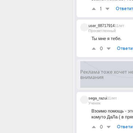
1
Ответи
user_88717914
11лет
Просветленный
Ты мне я тебе.
0
Ответи
sega_razui
11лет
Ученик
Взоимо помощь - это
комуто ДаЛа ( в пр
0
Ответи