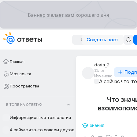
Создать пост
Главная
daria_20552
11лет
Подп
Моя лента
Изменено
А сейчас что-т
Пространства
Что знач
В ТОПЕ НА ОТВЕТАХ
взоимопом
Информационные технологии
знания
А сейчас что-то совсем другое