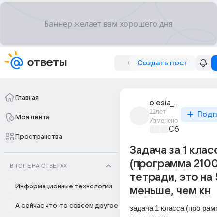
Создать пост
Главная
olesia_potapova_9
11лет
Подп
Моя лента
Изменено
Сборная До
Пространства
Задача за 1 клас
(программа 2100
В ТОПЕ НА ОТВЕТАХ
тетради, это на 
Информационные технологии
меньше, чем кн
А сейчас что-то совсем другое
задача 1 класса (программ