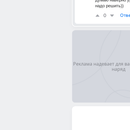
надо решить))
0
Отве