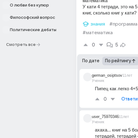
математика
О любви без купюр
У кати 4 тетради, это на 5
книг, сколько книг у кати?
Философский вопрос
знания
#программа
Политические дебаты
#математика
0
5
Смотреть все
По дате
По рейтингу
german_osiptsov
11лет
Ученик
Пипец как легко 4+
0
Ответи
user_75970346
11лет
Ученик
ахаха... книг на 5 б
тетрадей, тетрадей 