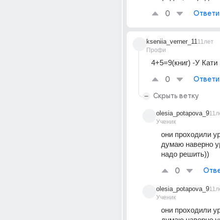
0
Ответи
kseniia_verner_11
11лет
Профи
4+5=9(книг) -У Кати
0
Ответи
Скрыть ветку
olesia_potapova_9
11л
Ученик
они проходили ур
думаю наверно у
надо решить))
0
Отве
olesia_potapova_9
11л
Ученик
они проходили ур
думаю наверно у