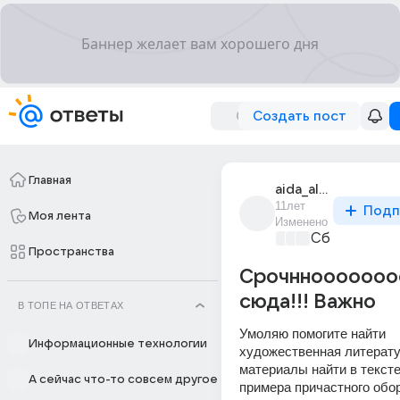
Создать пост
Главная
aida_alieva_303
11лет
Подп
Моя лента
Изменено
Сборная До
Пространства
Срочннооооооо
сюда!!! Важно
В ТОПЕ НА ОТВЕТАХ
Умоляю помогите найти 
Информационные технологии
художественная литерату
материалы найти в тексте 
А сейчас что-то совсем другое
примера причастного обор