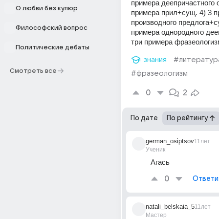
примера деепричастного о
О любви без купюр
примера прил+сущ. 4) 3 п
производного предлога+су
Философский вопрос
примера однородного дееп
три примера фразеологиз
Политические дебаты
знания
#литератур
Смотреть все
#фразеологизм
0
2
По дате
По рейтингу
german_osiptsov
11лет
Ученик
Агась
0
Ответи
natali_belskaia_5
11лет
Мастер