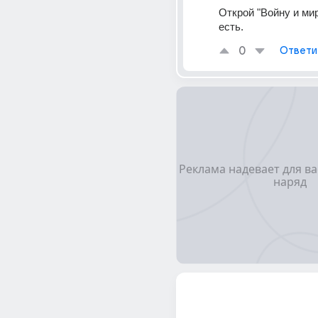
Открой "Войну и мир"
есть.
0
Ответи