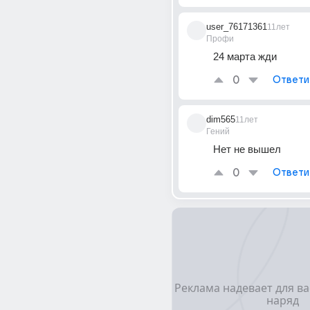
user_76171361
11лет
Профи
24 марта жди
0
Ответи
dim565
11лет
Гений
Нет не вышел
0
Ответи