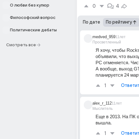
О любви без купюр
0
4
Философский вопрос
По дате
По рейтингу
Политические дебаты
medved_959
11лет
Просветленный
Смотреть все
Я хочу, чтобы Rocks
объявили, что выход
PC отменяется. Чис
А вообще, выход GT
планируется 24 мар
1
Ответи
alex_r_112
11лет
Мыслитель
Еще в 2013. На ПК о
вышла.
1
Ответи