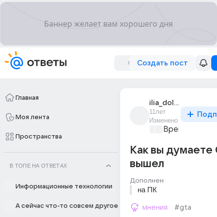
Создать пост
Главная
ilia_dolia_10
11лет
Подп
Моя лента
Изменено
Время игр
+1
Пространства
Как вы думаете
вышел
В ТОПЕ НА ОТВЕТАХ
Дополнен
Информационные технологии
на ПК
А сейчас что-то совсем другое
мнения
#gta