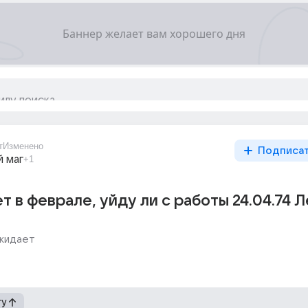
т
Изменено
Подписа
 маг
+1
т в феврале, уйду ли с работы 24.04.74 Л
жидает
гу