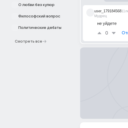
О любви без купюр
user_179184568
11л
Мудрец
Философский вопрос
не уйдете
Политические дебаты
0
От
Смотреть все