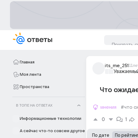
Главная
its_me_251
11ле
Уважаемый
Моя лента
Пространства
Что ожидае
В ТОПЕ НА ОТВЕТАХ
мнения
#что о
Информационные технологии
0
1
А сейчас что-то совсем другое
По дате
По рейтин