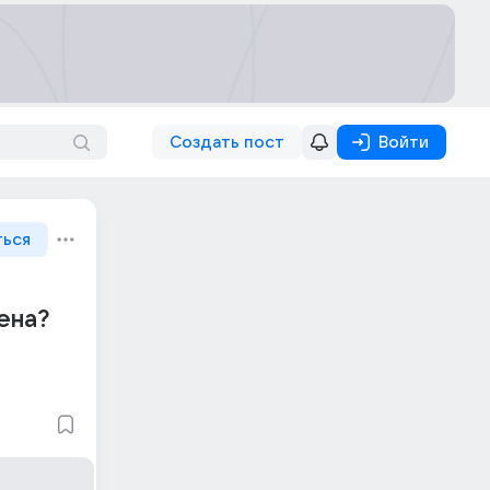
Создать пост
Войти
ться
ена?