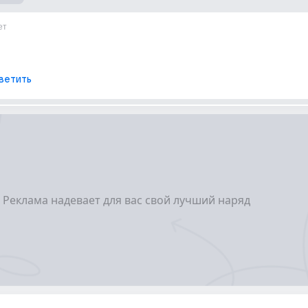
ет
ветить