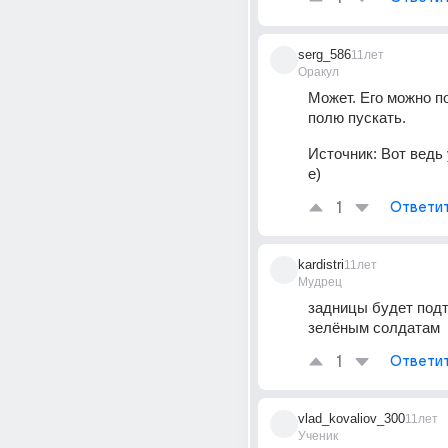
serg_586
11лет
Оракул
Может. Его можно п
полю пускать.
Источник:
Вот ведь
е)
1
Ответи
kardistri
11лет
Мудрец
задницы будет подт
зелёным солдатам
1
Ответи
vlad_kovaliov_300
11лет
Ученик