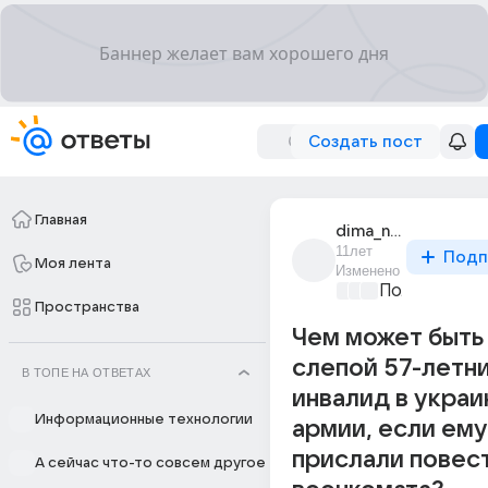
Создать пост
Главная
dima_nedelka_1
11лет
Подп
Моя лента
Изменено
Политически
Пространства
Чем может быть
слепой 57-летн
В ТОПЕ НА ОТВЕТАХ
инвалид в украи
Информационные технологии
армии, если ему
прислали повест
А сейчас что-то совсем другое