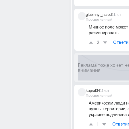
glubinnyi_narod
11лет
Просветленный
Минное поле может 
разминировать
2
Ответи
kapral34
11лет
Просветленный
Америкосам люди не
нужны территории, а
украине подчинена и
1
Ответи