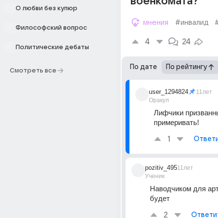
военкомата?
О любви без купюр
мнения
#инвалид
Философский вопрос
4
24
Политические дебаты
По дате
По рейтингу
Смотреть все
user_1294824
11лет
Оракул
Лифчики призванн
примеривать!
1
Ответ
pozitiv_495
11лет
Ученик
Наводчиком для арт
будет
2
Ответи