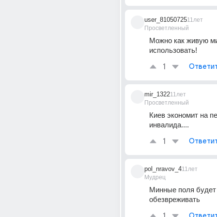
user_81050725
11лет
Просветленный
Можно как живую ми
использовать!
1
Ответи
mir_1322
11лет
Просветленный
Киев экономит на пе
инвалида....
1
Ответи
pol_nravov_4
11лет
Мудрец
Минные поля будет 
обезвреживать
1
Ответи