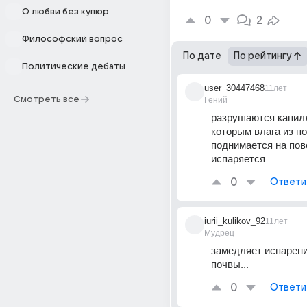
О любви без купюр
0
2
Философский вопрос
По дате
По рейтингу
Политические дебаты
user_30447468
11лет
Смотреть все
Гений
разрушаются капилл
которым влага из по
поднимается на пове
испаряется
0
Ответи
iurii_kulikov_92
11лет
Мудрец
замедляет испарение
почвы...
0
Ответи