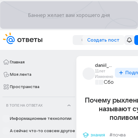
Создать пост
Главная
daniil_kulak_6
11лет
Подп
Моя лента
Изменено
Сборная Дом
Пространства
Почему рыхлен
В ТОПЕ НА ОТВЕТАХ
называют с
поливом
Информационные технологии
А сейчас что-то совсем другое
знания
#почва