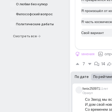
О любви без купюр
Я произошёл от к
Философский вопрос
Я часть космическ
Политические дебаты
Свой вариант
Смотреть все
мнения
опр
7
14
По дате
По рейтин
fenix250971
11лет
Оракул
Со Звезд мы в
И дом свой нов
Со временем з