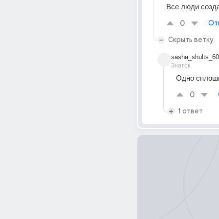
Все люди созда
0
От
Скрыть ветку
sasha_shults_60
Знаток
Одно сплошн
0
1 ответ