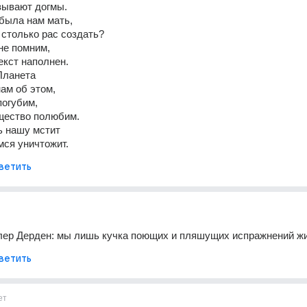
зывают догмы.
была нам мать,
 столько рас создать?
не помним,
екст наполнен.
Планета
ам об этом,
погубим,
ущество полюбим.
ь нашу мстит
мся уничтожит.
ветить
лер Дерден: мы лишь кучка поющих и пляшущих испражнений жи
ветить
ет