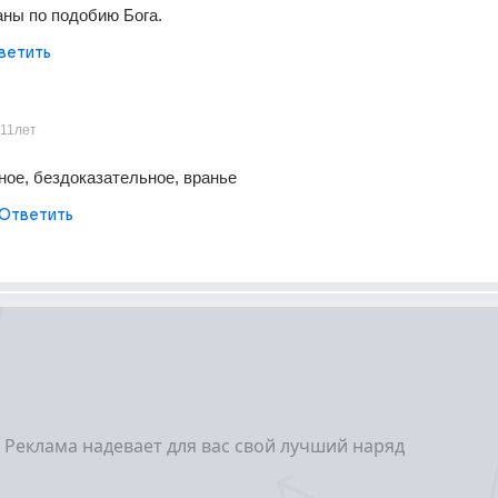
ны по подобию Бога.
ветить
11лет
ое, бездоказательное, вранье
Ответить