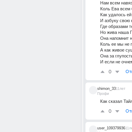
Нам всем навя
Коль Ева всем 
Как удалось ей
И азбуку свою 
Где образами т
Но жива наша 
Она напомнит н
Коль ее мы не 
А как живое с
Она за глупост
И если не очне
0
От
shimon_33
11лет
Профи
Как сказал Тай
0
От
user_109379936
11л