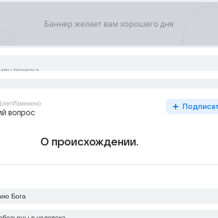
1лет
Изменено
Подписа
й вопрос
О происхождении.
бию Бога
обезьяны в человека