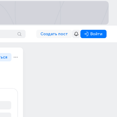
Создать пост
Войти
ться