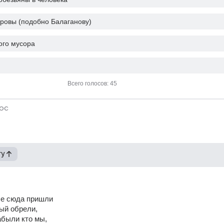
оровы (подобно Балаганову)
ого мусора
Всего голосов: 45
ос
гу
се сюда пришли
ый обрели,
абыли кто мы,