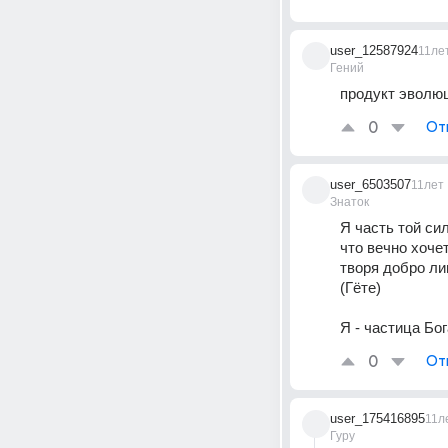
user_12587924
11ле
Гений
продукт эволюц
0
От
user_6503507
11лет
Знаток
Я часть той си
что вечно хочет
творя добро ли
(Гёте)
Я - частица Бог
0
От
user_175416895
11л
Гуру