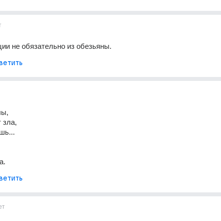
т
ии не обязательно из обезьяны.
ветить
лы,
 зла,
шь...
а.
ветить
ет