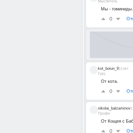
Мыслитель
Мы - гоминиды.
0
От
kot_boiun_9
11лет
Гуру
От кота.
0
От
nikolai_balzaminov
1
Профи
От Кощея с Баб
0
От