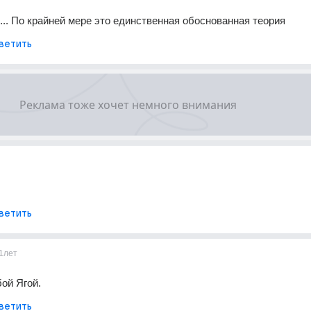
... По крайней мере это единственная обоснованная теория
ветить
ветить
1лет
ой Ягой.
ветить