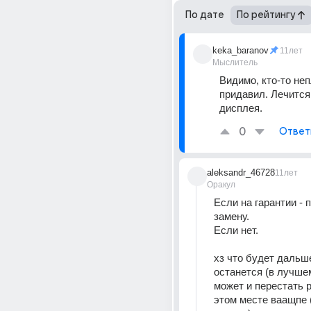
По дате
По рейтингу
keka_baranov
11лет
Мыслитель
Видимо, кто-то неп
придавил. Лечится
дисплея.
0
Ответ
aleksandr_46728
11лет
Оракул
Если на гарантии - 
замену.
Если нет.
хз что будет дальше
останется (в лучшем
может и перестать р
этом месте ваащпе 