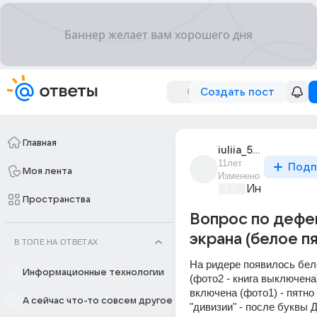
Создать пост
Главная
iuliia_56612
11лет
Подп
Моя лента
Изменено
Информацио
Пространства
Вопрос по дефек
экрана (белое п
В ТОПЕ НА ОТВЕТАХ
На ридере появилось бело
Информационные технологии
(фото2 - книга выключена).
включена (фото1) - пятно 
А сейчас что-то совсем другое
"дивизии" - после буквы Д