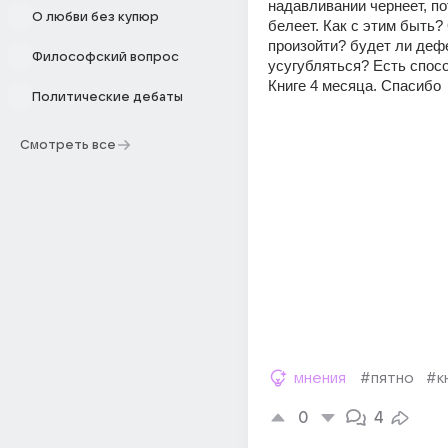
надавливании чернеет, по
О любви без купюр
белеет. Как с этим быть? 
произойти? будет ли дефе
Философский вопрос
усугубляться? Есть спосо
Книге 4 месяца. Спасибо
Политические дебаты
Смотреть все
мнения
#пятно
#к
0
4