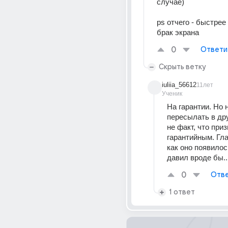
случае)
ps отчего - быстрее 
брак экрана
0
Ответи
Скрыть ветку
iuliia_56612
11лет
Ученик
На гарантии. Но н
пересылать в дру
не факт, что при
гарантийным. Глав
как оно появилось
давил вроде бы..
0
Отве
1 ответ