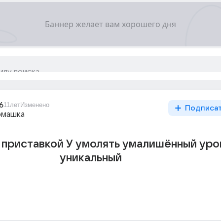
6
11лет
Изменено
Подписа
омашка
 приставкой У умолять умалишённый уро
уникальный