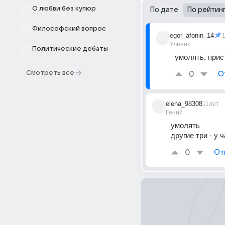
О любви без купюр
По дате
По рейтин
Философский вопрос
egor_afonin_14
Ученик
Политические дебаты
умолять, прис
Смотреть все
0
О
elena_98308
11лет
Гений
умолять
другие три - у 
0
От