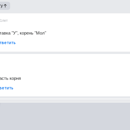
гу
11лет
тавка "У", корень "Мол"
тветить
часть корня
ветить