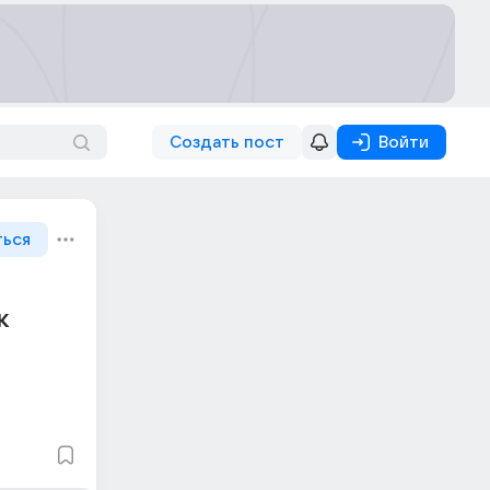
Создать пост
Войти
ться
к