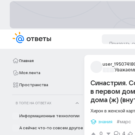
Главная
user_19507418
Уважаем
Моя лента
Синастрия. С
Пространства
в первом дом
дома (ж) (вну
В ТОПЕ НА ОТВЕТАХ
Хирон в женской кар
Информационные технологии
знания
#марс
А сейчас что-то совсем другое
0
4