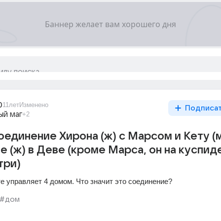
0
11лет
Изменено
Подписа
ый маг
+2
оединение Хирона (ж) с Марсом и Кету (м
е (ж) в Деве (кроме Марса, он на куспид
три)
те управляет 4 домом. Что значит это соединение?
#дом