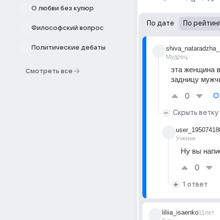
О любви без купюр
По дате
По рейтин
Философский вопрос
Политические дебаты
shiva_nataradzha_
Мудрец
эта женщина в
Смотреть все
задницу мужчи
0
О
Скрыть ветку
user_19507418
Ученик
Ну вы напи
0
1 ответ
liliia_isaenko
11лет