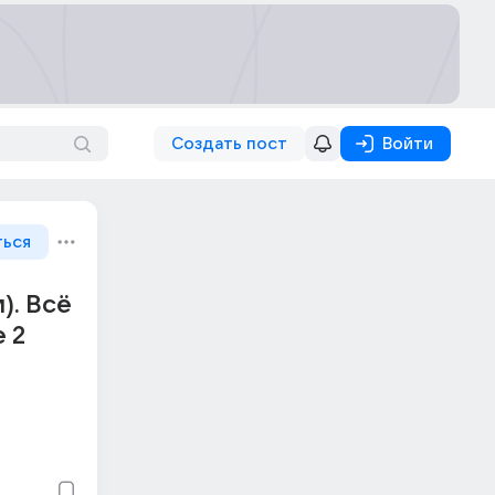
Создать пост
Войти
ться
). Всё
е 2