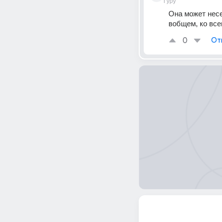
Гуру
Она может несе
вобщем, ко всем
0
От