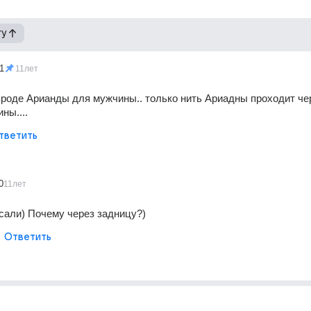
гу
1
11лет
роде Арианды для мужчины.. только нить Ариадны проходит чер
ны....
тветить
0
11лет
сали) Почему через задницу?)
Ответить