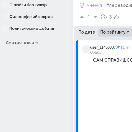
О любви без купюр
мнения
#переводч
1
3
Философский вопрос
Политические дебаты
По дате
По рейтингу
Смотреть все
user_11468307
11лет
Оракул
САМ СПРАВИШСС