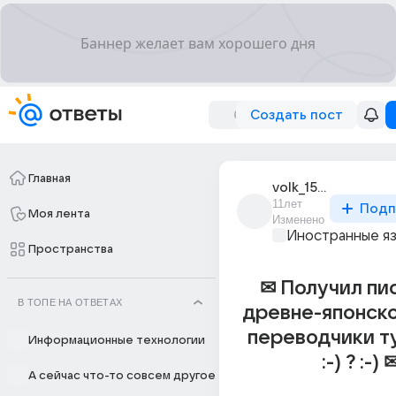
Создать пост
Главная
volk_1533
11лет
Подп
Моя лента
Изменено
Иностранные я
Пространства
✉ Получил пи
В ТОПЕ НА ОТВЕТАХ
древне-японско
переводчики ту
Информационные технологии
:-) ? :-) 
А сейчас что-то совсем другое