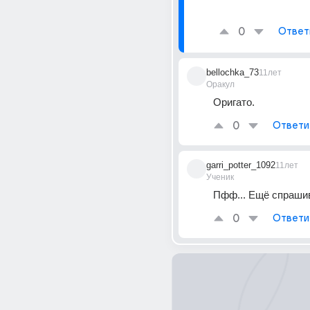
0
Ответ
bellochka_73
11лет
Оракул
Оригато.
0
Ответи
garri_potter_1092
11лет
Ученик
Пфф... Ещё спраши
0
Ответи