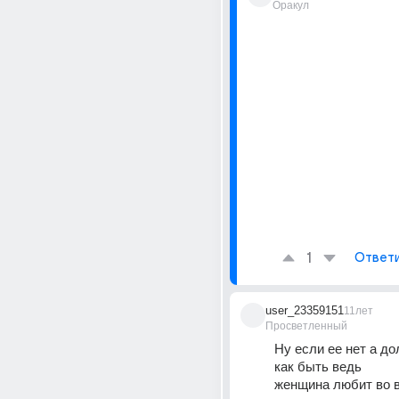
Оракул
1
Ответ
user_23359151
11лет
Просветленный
Ну если ее нет а до
как быть ведь 
женщина любит во 