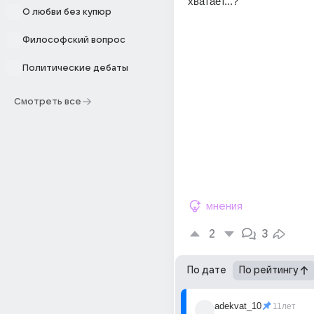
хватает...?
О любви без купюр
Философский вопрос
Политические дебаты
Смотреть все
мнения
2
3
По дате
По рейтингу
adekvat_10
11лет