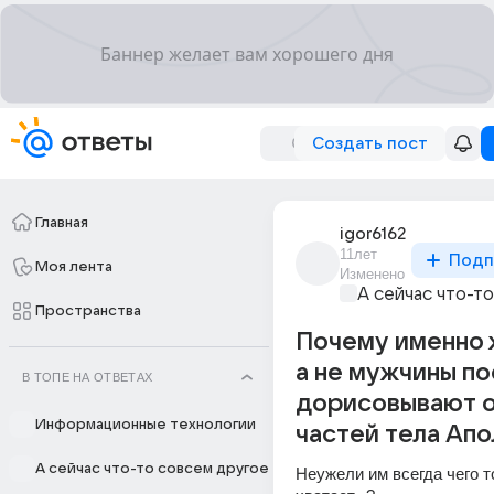
Создать пост
Главная
igor6162
11лет
Подп
Моя лента
Изменено
А сейчас что-т
Пространства
Почему именно
а не мужчины п
В ТОПЕ НА ОТВЕТАХ
дорисовывают о
Информационные технологии
частей тела Апол
А сейчас что-то совсем другое
Неужели им всегда чего то