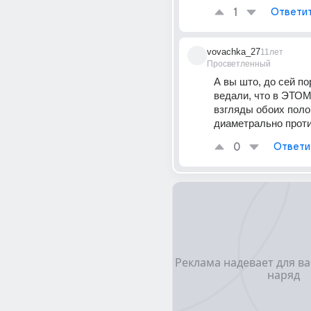
1
Ответи
vovachka_27
11лет
Просветленный
А вы што, до сей пор
ведали, что в ЭТОМ
взгляды обоих полов
диаметрально прот
0
Ответи