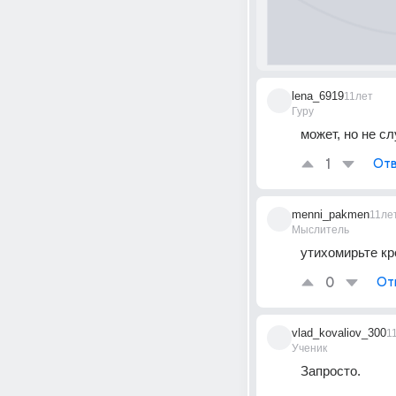
lena_6919
11лет
Гуру
может, но не сл
1
Отв
menni_pakmen
11ле
Мыслитель
утихомирьте кр
0
От
vlad_kovaliov_300
1
Ученик
Запросто.