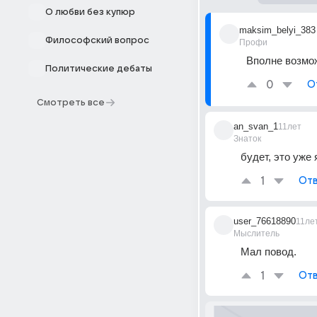
О любви без купюр
maksim_belyi_383
Философский вопрос
Профи
Вполне возмож
Политические дебаты
0
О
Смотреть все
an_svan_1
11лет
Знаток
будет, это уже
1
Отв
user_76618890
11ле
Мыслитель
Мал повод.
1
Отв