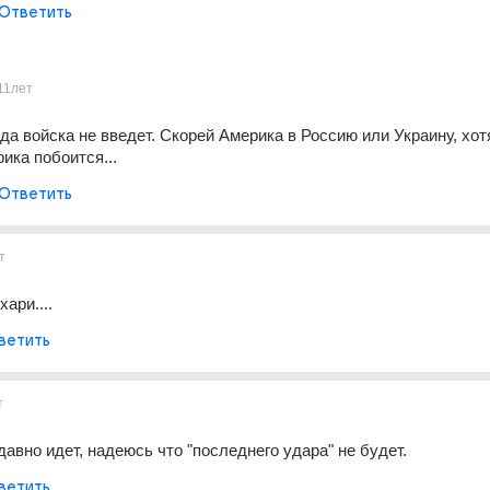
Ответить
11лет
да войска не введет. Скорей Америка в Россию или Украину, хотя
ика побоится...
Ответить
т
ари....
ветить
т
давно идет, надеюсь что "последнего удара" не будет.
ветить