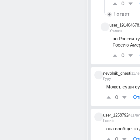
0
1 ответ
user_191404678
Ученик
но Россия ту
Россию Амер
0
nevolnik_chesti
11ле
Гуру
Может, суши сух
0
От
user_12587924
11ле
Гений
она вообще-то 
0
От