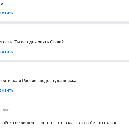
та.
ветить
сность. Ты сегодня опять Саша?
ветить
зойти если Россия введёт туда войска.
ветить
11лет
войска не вводит... счего ты это взял... кто тебе это сказал...