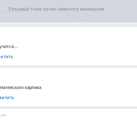
учится...
етить
т
емлевского карлика
ветить
1лет