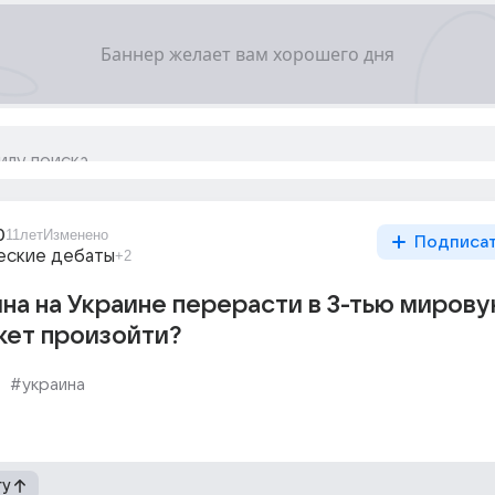
0
11лет
Изменено
Подписа
еские дебаты
+2
на на Украине перерасти в 3-тью мирову
жет произойти?
#украина
гу