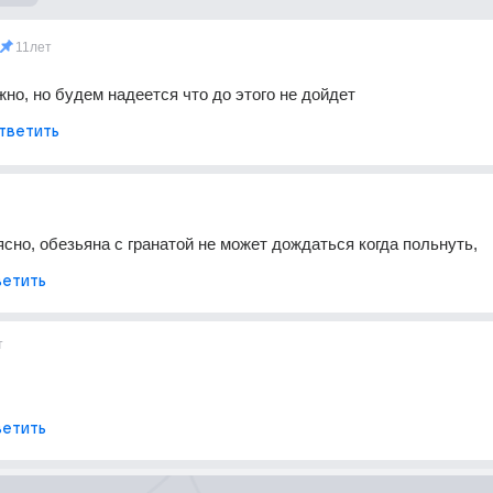
11лет
но, но будем надеется что до этого не дойдет
тветить
 ясно, обезьяна с гранатой не может дождаться когда польнуть,
етить
т
етить