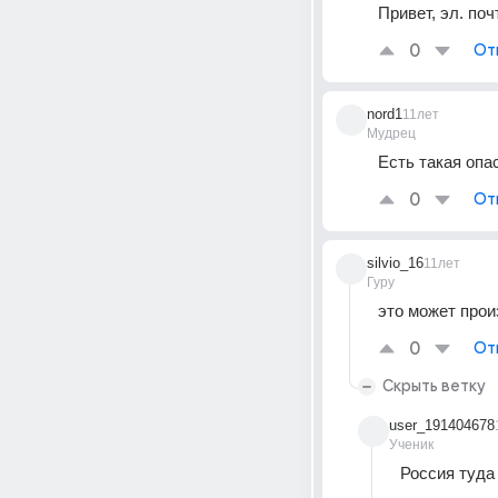
Привет, эл. поч
0
От
nord1
11лет
Мудрец
Есть такая опа
0
От
silvio_16
11лет
Гуру
это может прои
0
От
Скрыть ветку
user_191404678
Ученик
Россия туда 