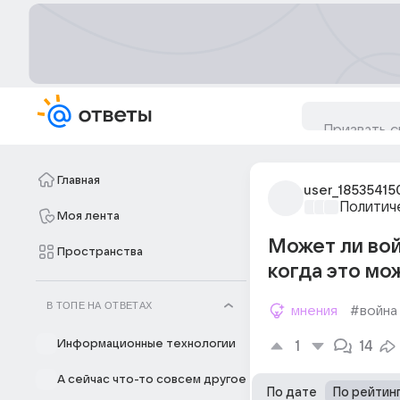
Главная
user_18535415
Политич
Моя лента
Может ли вой
Пространства
когда это мо
В ТОПЕ НА ОТВЕТАХ
мнения
#война
Информационные технологии
1
14
А сейчас что-то совсем другое
По дате
По рейтин