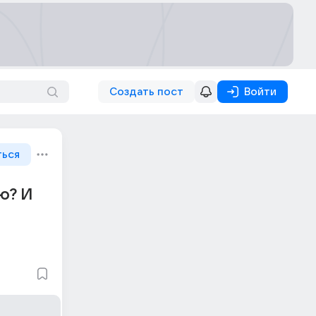
Создать пост
Войти
ться
ю? И