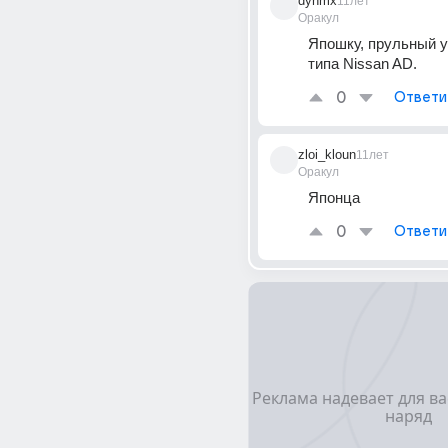
dynmx
11лет
Оракул
Япошку, прульный у
типа Nissan AD.
0
Ответи
zloi_kloun
11лет
Оракул
Японца
0
Ответи