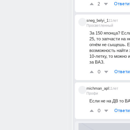
2
Ответи
sneg_belyi_1
11лет
Просветленный
За 150 японца? Если
25, то запчасти на н
огнём не сыщешь. Е
возможность найти з
10-летку, то можно и 
за ВАЗ.
0
Ответи
michman_apl
11лет
Профи
Если не на ДВ то В
0
Ответи