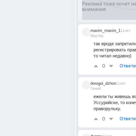
maxim_maxim_1
11лет
Мастер
так вроде запретили
регистрировать прав
то читал недавно)
0
Ответи
dorogoi_dzhon
11лет
Гений
ежели ты живешь во
Уссурийске, то коне
праворульку.
0
Ответи