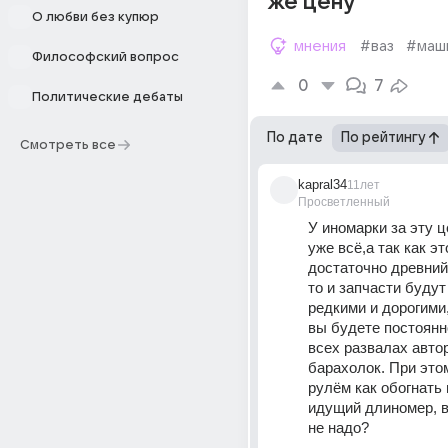
же цену
О любви без купюр
мнения
#ваз
#маш
Философский вопрос
0
7
Политические дебаты
По дате
По рейтингу
Смотреть все
kapral34
11лет
Просветленный
У иномарки за эту ц
уже всё,а так как эт
достаточно древний
то и запчасти будут
редкими и дорогими,
вы будете постоянно
всех развалах автор
барахолок. При это
рулём как обогнать 
идущий длиномер, в
не надо?