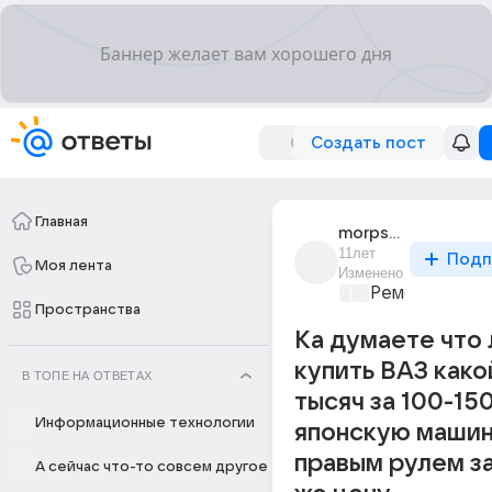
Создать пост
Главная
morps_4
11лет
Подп
Моя лента
Изменено
Ремонт и обс
Пространства
Ка думаете что
купить ВАЗ како
В ТОПЕ НА ОТВЕТАХ
тысяч за 100-15
Информационные технологии
японскую машину
правым рулем з
А сейчас что-то совсем другое