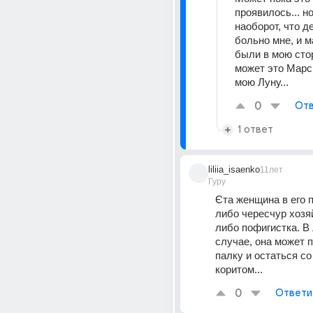
проявилось... н
наоборот, что д
больно мне, и м
были в мою сторо
может это Марс 
мою Луну...
0
Отв
1 ответ
liliia_isaenko
11лет
Гуру
Єта женщина в его 
либо чересчур хозяй
либо пофигистка. В
случае, она может п
палку и остаться со
коритом...
0
Ответи