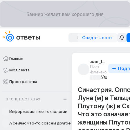
Создать пост
Главная
user_195074180
11лет
Подп
Моя лента
Изменено
Уважаемый м
Пространства
Синастрия. Опп
Луна (м) в Тельц
В ТОПЕ НА ОТВЕТАХ
Плутону (ж) в С
Информационные технологии
Что это означае
женщины Плуто
А сейчас что-то совсем другое