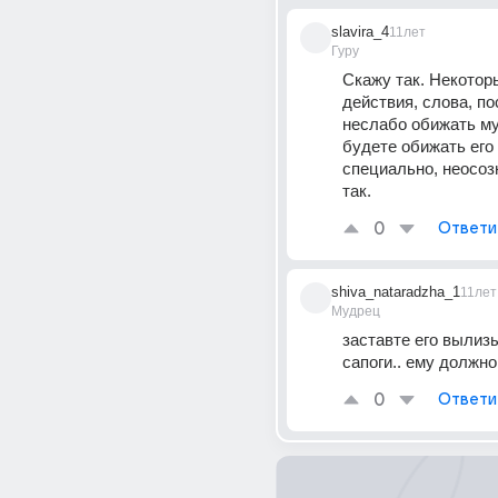
slavira_4
11лет
Гуру
Скажу так. Некотор
действия, слова, по
неслабо обижать му
будете обижать его 
специально, неосозн
так.
0
Ответи
shiva_nataradzha_1
11лет
Мудрец
заставте его вылизы
сапоги.. ему должн
0
Ответи