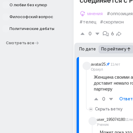
соединяется с Р
О любви без купюр
мнения
#оппозиция
Философский вопрос
#телец
#скорпион
Политические дебаты
0
6
Смотреть все
По дате
По рейтингу
avatar25
11лет
Оракул
Женщина своими а
доставит немало го
партнеру
0
Ответ
Скрыть ветку
user_195074180
11ле
Ученик
Может пока это 